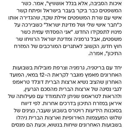
איכות הסביבה, אלא בגלל אושוויץ", אמר. כשר
המשפטים כבר ביקר בעבר בישראל ופיתח קשר
אישי עם שרת המשפטים איילת שקד, שהגדירה אותו
כ"חבר אישי שלי ושל מדינת ישראל" כשבירכה על
מינויו לתפקידו החדש. "אני הפסדתי עמית כשר
משפטים, אבל גרמניה ומדינת ישראל הרוויחו שר
חוץ חדש, הקשוב לאתגרים המורכבים של המזרח
התיכון", אמרה.
יחד עם בריטניה, גרמניה וצרפת מובילות בשבועות
האחרונים מאמץ מוגבר לקראת ה-12 במאי, המועד
האחרון שהציב נשיא ארצות הברית דונלד טראמפ
לגבי נסיגה של ארצות הברית מהסכם הגרעין,
ולהראות לטראמפ שניתן להתמודד עם פעילותה של
איראן במזרח התיכון בדרכים אחרות. לפי דיווח
בסוכנות הידיעות רויטרס בשבוע שעבר, נציגים של
שלוש המעצמות האירופיות וארצות הברית ניהלו
בשבועות האחרונים שיחות בנשוא, וכעת הם מנסים