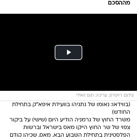
מההסכם
צילום: רויטרס, עריכה: תום זואילי
(בווידאו: נאומו של נתניהו בוועידת איפא"ק בתחילת
החודש)
משרד החוץ של גרמניה הודיע היום (שישי) על ביקור
צפוי של שר החוץ הייקו מאס בישראל וברשות
הפלסטינית בתחילת השבוע הבא. מאס, שכיהן קודם