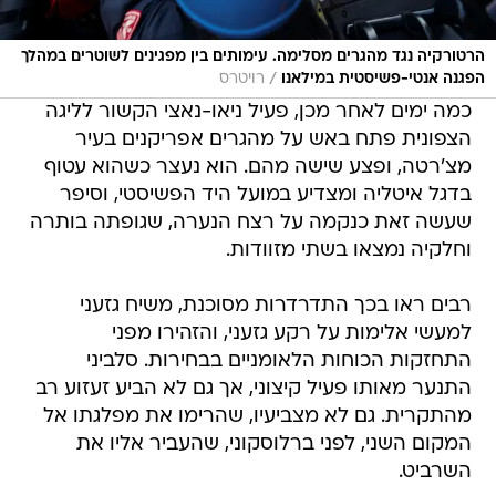
הרטורקיה נגד מהגרים מסלימה. עימותים בין מפגינים לשוטרים במהלך
/
הפגנה אנטי-פשיסטית במילאנו
רויטרס
כמה ימים לאחר מכן, פעיל ניאו-נאצי הקשור לליגה
הצפונית פתח באש על מהגרים אפריקנים בעיר
מצ'רטה, ופצע שישה מהם. הוא נעצר כשהוא עטוף
בדגל איטליה ומצדיע במועל היד הפשיסטי, וסיפר
שעשה זאת כנקמה על רצח הנערה, שגופתה בותרה
וחלקיה נמצאו בשתי מזוודות.
רבים ראו בכך התדרדרות מסוכנת, משיח גזעני
למעשי אלימות על רקע גזעני, והזהירו מפני
התחזקות הכוחות הלאומניים בבחירות. סלביני
התנער מאותו פעיל קיצוני, אך גם לא הביע זעזוע רב
מהתקרית. גם לא מצביעיו, שהרימו את מפלגתו אל
המקום השני, לפני ברלוסקוני, שהעביר אליו את
השרביט.