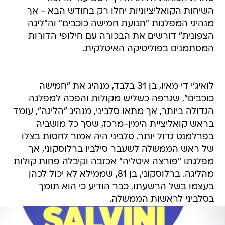
השיחות הקואליציוניות יחלו רק בחודש הבא - אך
מנהיגי המפלגות "תנועת חמישה כוכבים" וה"ליגה
הצפונית" דורשים את הבכורה עם חילופי הדורות
המסתמנים בפוליטיקה האיטלקית.
לואיג'י די מאיו, בן 31 בלבד, מנהיג את "חמישה
כוכבים", שגרפה כשליש מקולות והפכה למפלגה
הגדולה ביותר, אך מתאו סלביני, מנהיג "הליגה", עומד
בראש קואליציית הימין-מרכז, שסך כל מושביה
בפרלמנט גדול יותר. סלביני היה אמור לחסות בצלו
של ראש הממשלה לשעבר סילביו ברלוסקוני, אך
מפלגתו "פורצה איטליה" אכזבה וקיבלה פחות קולות
מהליגה. ברלוסקוני, בן 81, שממילא לא יכול לכהן
בעצמו בשל הרשעתו, כבר הודיע כי הוא תומך
בסלביני לראשות הממשלה.