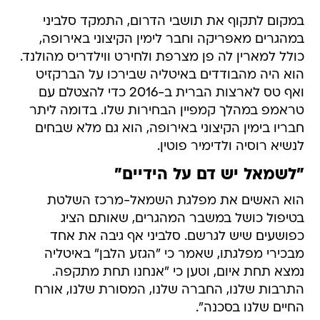
במקום לתקוף את תושבי הדרום, התמקד סלביני
במהגרים מאפריקה וחבר לימין הקיצוני באירופה,
כולל למארין לה פן מצרפת ולחירט ווילדריס מהולנד.
הוא היה מהבודדים באיטליה שבירכו על הברקזיט
ואף טס לארצות הברית ב-2016 כדי להצטלם עם
טראמפ במהלך קמפיין הבחירות שלו. בדומה ליתר
חבריו בימין הקיצוני באירופה, הוא גם מלא שבחים
לנשיא רוסיה ולדימיר פוטין.
"לשמאל יש דם על הידיים"
הוא האשים את מפלגת השמאל-מרכז השלטת
בטיפול כושל במשבר המהגרים, שאותם הציג
כפושעים שיש לגרשם. סלביני אף גיבה את אחד
מבכירי מפלגתו, שאמר כי "הגזע הלבן" באיטליה
נמצא תחת איום, וטען כי "אנחנו תחת מתקפה.
התרבות שלנו, החברה שלנו, המסורת שלנו, אורח
החיים שלנו בסכנה".