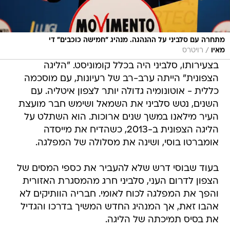
מתחרה עם סלביני על ההנהגה. מנהיג "חמישה כוכבים" די
/
מאיו
רויטרס
בצעירותו, סלביני היה בכלל קומוניסט. "הליגה
הצפונית" הייתה ערב-רב של רעיונות, עם מוסכמה
כללית - אוטונומיה גדולה יותר לצפון איטליה. עם
השנים, נטש סלביני את השמאל ושימש חבר מועצת
העיר מילאנו במשך שנים ארוכות. הוא השתלט על
הליגה הצפונית ב-2013, כשהדיח את מייסדה
אומברטו בוסי, ושינה את מסלולה של המפלגה.
בעוד שבוסי דרש שלא להעביר את כספי המסים של
הצפון לדרום העני, סלביני חרג מהמסגרת האזורית
והפך את המפלגה לכוח לאומי. חבריה הוותיקים לא
אהבו זאת, אך המנהיג החדש המשיך בדרכו והגדיל
את בסיס תמיכתה של הליגה.