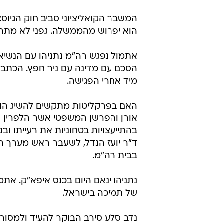
ד"ר יועז הנדל, לשעבר ראש מער
בבית רה"מ.
נתניהו ינאם היום בכנס איפא"ק. את
של תמיכה בישראל.
נדב סלע סירב הבוקר להעיד ולמסור 
כרסנטי ושני ילדיהם לפני שנה במוש
אלי אשכנזי היה בבית המשפט.
יום האישה הבין-לאומי יחול מחרתיים
הנשים החלופית- עשרים ושתיים תלמיד
מכבי חיפה בכדורגל מסתבכת, אחרי ע
הנוראית של המועדון ועל זו של הפוע
דיסנילנד בנגב- פארק שעשועים חדש