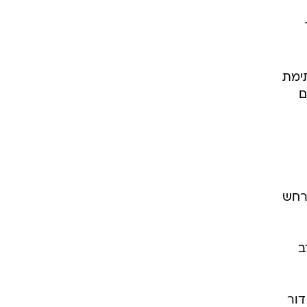
רחש
ב
דור
ם.
לת