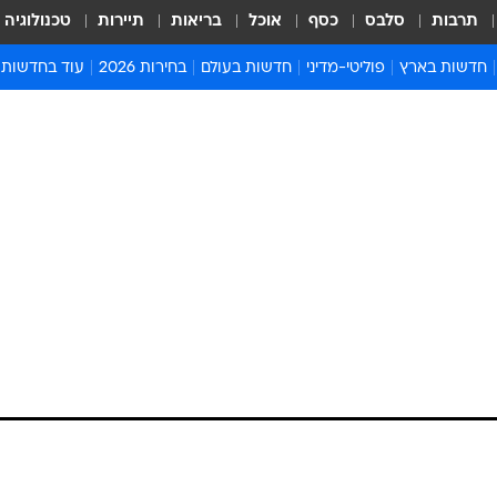
תרבות
סלבס
כסף
אוכל
בריאות
תיירות
טכנולוגיה
חדשות בארץ
פוליטי-מדיני
חדשות בעולם
בחירות 2026
עוד בחדשות
אירועים בארץ
פוליטיקה וממשל
המזרח התיכון
דעות ופרשנויו
חדשות פלילים ומשפט
יחסי חוץ
אירופה
סרי ושלזינגר
חינוך
אמריקה
פרויקטים מיוח
ישראלים בחו"ל
אסיה והפסיפיק
אסור לפספס
ון, דיסנילנד בנגב:
בריאות
אפריקה
מדע וסביבה
כזית של וואלה!
חברה ורווחה
הנחיות פיקוד 
ארכיון מדורים
זמני כניסת ש
לוח חופשות וח
לוח שנה
חדשות יהדות
ר מאיים לפרוש הממשלה, רה"מ נתניהו ינאם
חדשות המשפ
 הנשיא טראמפ, הנשיא ריבלין כינס ממשלת נשים