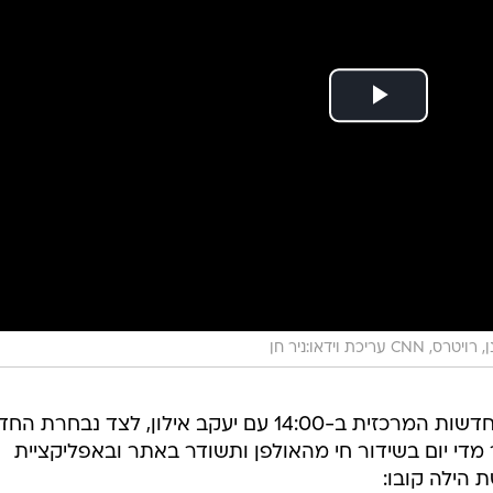
כת וידאו:ניר חן
וואלה! NEWS משיק את מהדורת החדשות המרכזית ב-14:00 עם יעקב אילון, לצד נבח
ורה תועבר מדי יום בשידור חי מהאולפן ותשודר באתר ובאפליקציית
: שר האוצר כחלון מאיים שאם לא יהיה תקציב עד ליל הסדר
גש. הכתב בכנסת יקי אדמקר על המשבר המחריף.
א דונלד טראמפ, זה קרה לאחר שהתפרסמה הידיעה על חת
וושינגטון עומרי נחמיאס על התדרוך שנתן רה"מ לעיתונאי
חות ולכן נחתם הסכם עם עד מדינה שלישי? הפרשן אמיר
 גיוסו של ניר חפץ והטענות כי רה"מ נתניהו שיתף
.