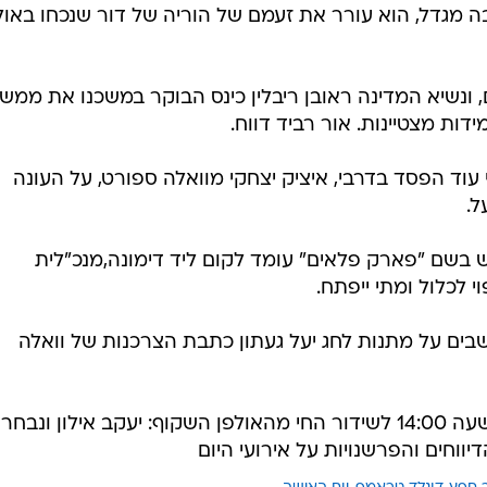
 לכלול ומתי ייפתח.
בים על מתנות לחג יעל געתון כתבת הצרכנות של וואלה
הצטרפו בכל יום ראשון עד חמישי בשעה 14:00 לשידור החי מהאולפן השקוף: יעקב אילון ונבח
ר חפץ
דונלד טראמפ
יום האישה
בשליחת התגובה אני מסכים
לתנאי ה