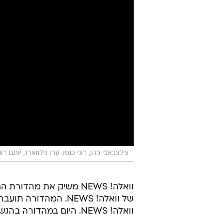
צילום:אבי כהן, רוני כנפו, ערן גילווארג, יותם רונן, רויטרס, CNN ערי
של וואלה! NEWS. המהד
וואלה! NEWS. היום במהדורה בהגשת הילה קובו:
המשבר הקואליציוני סביב חוק הגיוס
הוא יפרוש מהממשלה. גפני לא מתר
אתמול נפגש רה"מ נתניהו עם הנשי
הסכם עם מדינה עם ניר חפץ. הכתב ב
מיד אחרי הפגישה.
האם בפרקליטות מתקשים להשיג הוכ
אורן והפרשן המשפטי אשר הלפרין על
בהתייעצויות בטחוניות את רעייתו ובנו