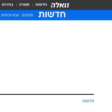
חדשות
ספורט
בחירות
חדשות
מבזקים
צבא וביטחון
חדשות
דרמה בוושינגט
המהדורה המר
NEWS
הילה קובו
6.3.2018 / 12:00
האם הבחירות קרובות? שר האוצ
באיפא"ק אחרי שנפגש אתמול עם