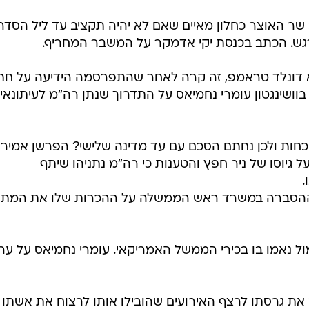
ך ההסברה במשרד ראש הממשלה על ההכרות שלו את המת
מול נאמו בו בכירי הממשל האמריקאי. עומרי נחמיאס על ער
את גרסתו לרצף האירועים שהובילו אותו לרצוח את אשתו 
בה מגדל, הוא עורר את זעמם של הוריה של דור שנכחו באול
, ונשיא המדינה ראובן ריבלין כינס הבוקר במשכנו את ממש
ות מצטיינות. אור רביד דווח.
וד הפסד בדרבי, איציק יצחקי מוואלה ספורט, על העונה
ל.
 בשם "פארק פלאים" עומד לקום ליד דימונה,מנכ"לית