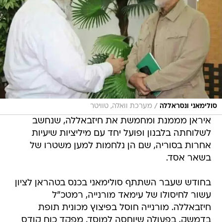
/
סולימאני ונסראללה
מערכת וואלה, טוויטר
איראן מממנת ומחמשת את חיזבאללה, שנחשב
לשלוחתה בלבנון ופועל יחד עם מיליציות שיעיות
אחרות בסוריה, שם הן נלחמות למען משטרו של
בשאר אסד.
בחודש שעבר השתתף סולימאני בכנס בטהראן לציון
עשור לחיסולו של עימאד מורנייה, רמטכ"ל
חיזבאללה. מורנייה חוסל בפיצוץ מכונית תופת
בדמשק, בפעולה שיוחסה למוסד. מפקד כוח קודס