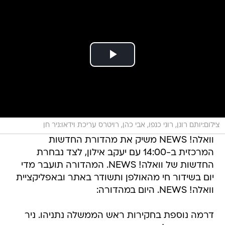
צילום:יותם רונן, רוני כנפו, אבי כהן, רויטרס עריכת וידאו:ניר חן
וואלה! NEWS משיק את מהדורת החדשות
המרכזית ב-14:00 עם יעקב אילון, לצד נבחרת
החדשות של וואלה! NEWS. המהדורה תועבר מדי
יום בשידור חי מהאולפן ותשודר באתר ובאפליקציית
וואלה! NEWS. היום במהדורה:
דרמה נוספת בחקירות ראש הממשלה נתניהו. ניר