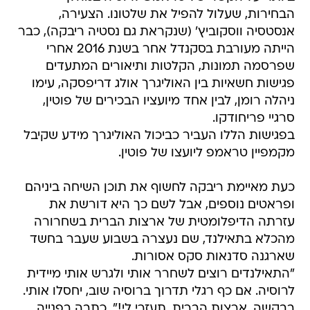
הבחירות, שעלול להפיל את שלטונו. הצעירה,
אנסטסיה ווסקוביץ' (שנקראת גם נסטיה ריבקה), כבר
הייתה מעורבת בסקנדל אחר בשנת 2016 אחרי
שפרסמה תמונות, הקלטות ותיאורים המתעדים
פגישות חשאיות בין האוליגרך אולג דריפסקה, עימו
ניהלה רומן, לבין אחד מיועציו הבכירים של פוטין,
סרגיי פריחודקו.
בפגישות הללו העביר כביכול האוליגרך מידע שקיבל
מקמפיין טראמפ ליועצו של פוטין.
כעת מאיימת ריבקה לחשוף את תוכן השיחה ביניהם
ופראטים נוספים, אבל לשם כך היא דורשת את
עזרתה הדיפלומטית של ארצות הברית בשחרורה
מהכלא בתאילנד, שם נעצרה בשבוע שעבר בחשד
שארגנה סדנאות סקס אסורות.
"התאילנדים רוצים לשחרר אותי ולגרש אותי מיידית
לרוסיה. אם כף רגלי תדרוך ברוסיה שוב, יחסלו אותי.
בבקשה, ארצות הברית, תעזרי לי!", כתבה בפנייה