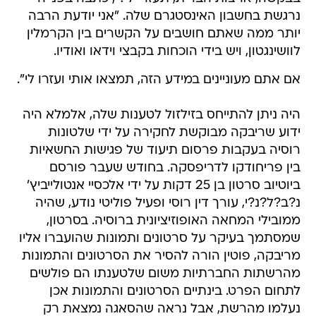
נרגשת בחשבון האינסטגרם שלה. "אני יודעת הרבה
יותר ממה שאתם חושבים על הקשרים בין הקרמלין
לוושינגטון, ויש בידי הוכחות בקבצי וידאו ואודיו.
אם אתם מעוניינים במידע הזה, תמצאו אותי ועזרו לי".
היה ניתן להתייחס בזילזול לטענות שלה, אלמלא היה
ידוע שריבקה מבוקשת לחקירה על ידי שלטונות
רוסיה בעקבות פרסום תיעוד של פגישות החשאיות
בין פריחודקו לדריפסקה. בחודש שעבר פורסם
ביוטיוב סרטון בן 25 דקות על ידי אלכסיי אנטולייביץ'
נ?ב?ל?נ?י, עורך דין רוסי ופעיל פוליטי נודע, שהיה
ממובילי המחאה האופוזיציונית ברוסיה. בסרטון,
שמסתמך בעיקר על סרטונים ותמונות שהועברו אליו
מריבקה, פוטין הורה להסיר את הסרטונים והתמונות
מהרשתות החברתיות משום שלטענתו הם פולשים
לתחום הפרט. בינתיים הסרטונים והתמונות אכן
נעלמו מהרשת, אבל נראה שהסאגה נמצאת רק