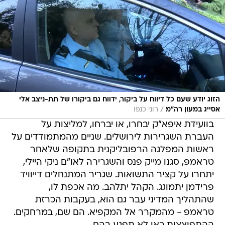
הזוג יודע שעם כל דיווח על ביקור, ידווח גם ביקורו של תת-ניצב אלי
/
אסייג במעון רה"מ
רוני כנפו
בוועידת איפא"ק יבחרו, או יברחו, למליצות על
העברת השגרירות לירושלים. שניים מהמתמודדים על
ראשות המפלגה הרפובליקנית בתקופה שלאחר
טראמפ, סגנו מייק פנס והשגרירה לאו"ם ניקי היילי,
יתחרו על קציר התשואות. שגריר המתנחלים דייוויד
פרידמן יתמוגג. הקהל יתלהב. מה אכפת לו,
שהתהליך המדיני עבר גם הוא, בעקבות הכרזת
טראמפ - מהמקרר אל המקפיא. הם שם, במרחקים.