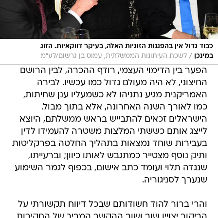
כבוד גדול אין בהפגנות הזוגיות האלה, בעיקר דווקאיות. הזוג
/
במינכן
לשכת העיתונות הממשלתית, עמוס בן גרשום/לע"מ
הפער בין הדימוי העצמי, רודף ההכרה, לבין הרושם
החיצוני, לא היה מעולם גדול כמו עכשיו. לבירה
האמריקנית מגיע נתניהו לא כשמעליו ענן שחיתות,
כמו לאורך השנה האחרונה, אלא בתוך מבול.
הישראלים זכאים להתבייש בראש ממשלתם, היוצא
לייצג אותם כששתי המלצות משטרה להעמידו לדין
בעבירות שוחד נמצאות בתהליך החלטה בפרקליטות
ותיק נוסף מצטייר כמתגבש לאותו כיוון; וברעייתו,
שנגדה תלוי ועומד כתב אישום, בכפוף לגמר השימוע
שנערך לסניגוריה.
והרי ברור להוד חשודותם שבכל דיווח תקשורתי על
הביקור יצויין שוב ושוב ההקשר המביך של החקירות