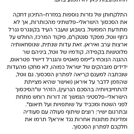
ההתפוצצות כאן לא תפגע בהם.
התלקחותן של גזרות נוספות במזרח-התיכון דחקה
את הסכסוך הישראלי-פלשתיני מהכותרות, אך לא
מתודעת הממשל. בשבוע שעבר העיד בקונגרס גנרל
ג'וזף ווטל, מפקד סנטקו"ם, פיקוד המרכז, החולש על
ארצות ערב ואיראן. זאת עדות שנתית, שנוסחאותיה
מלוטשות בקפידה. קודמיו של ווטל, ביניהם שר
ההגנה הנוכחי ג"יימס מאטיס והגנרל דייוויד פטראוס,
ידידים מובהקים של ישראל כמוהו, לא מחקו מהעדות
שנכתבה למענם קריאה לפתרון הסכסוך. גם ווטל,
שהוזמן לדבר על איראן (ואישר שהיא מצייתת
להתחייבויותיה בהסכם הגרעין), הזהיר ש"הסיכסוך
הישראלי-פלסטיני הנמשך זה דורות רוחש מתחת
לפני השטח ומכביד על שותפויות ועל תיאום".
ובתרגום ישיר: רוצים שיתוף פעולה עם סעודיה
ומדינות מתונות אחרות נגד איראן? תרמו את
חלקכם לפתרון הסכסוך.