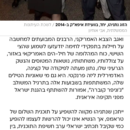
/
הזוג נתניהו, יחד, בוועידת איפא"ק ב-2014
לשכת העיתונות
הממשלתית, אבי אוחיון
ואגב הצבא האמריקני, הרבנים המבועתים למחשבה
על חיילות בתפקידי לחימה יזדעזעו לשמוע שהצי
השישי, כוח המהלומה של חיל-הים האמריקאי באזור,
על צוללותיו, משחתותיו, נושאות המטוסים והנשק
הגרעיני שלו, נתון מעתה לפיקודה של קצינה,
האדמירלית ליזה פרנקטי. היא גם מי שאוניות הטילים
שלה, המשתתפות בשבועות אלה בתרגיל המשולב
"ג'וניפר קוברה", אמורות להשתתף בהגנת ישראל
מפני תקיפה איראנית.
ייתכן שנתניהו מקווה להשפיע על תוכנית השלום של
טראמפ, אך הנשיא אינו יכול להרשות לעצמו להופיע
כמי שקיבל תכתיב ישראלי ערב חשיפת התוכנית, בין