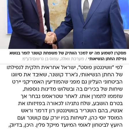
מסקרן לשמוע מה יש למכר הוותיק של משפחת קושנר לומר בנושא
/
נפילת החתן הנשיאותי
מערכת וואלה, עמוס בן גרשום/לע"מ
לפי "וושינגטון פוסט", ישראל אחראית חלקית לנפילתו
של החתן הנשיאותי, ג'ארד קושנר, שאיבד את סיווגו
הביטחוני העליון גם מפני שהמודיעין האמריקני יירט
שיחות של בכירים בה ובשלוש מדינות נוספות,
שזממו לתמרן אותו. לאחר שטראמפ נבחר אך
בטרם הושבע, שלח נתניהו לכאורה בפזיזותו את
אנשיו, בהם השגריר בוושינגטון רון דרמר וראש
המוסד יוסי כהן, לשיחות בניו יורק עם קושנר ועם
היועץ לביטחון לאומי המיועד מייקל פלין. היכן, בדיוק,