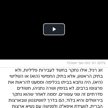
צילום: רוני כנפו ואבי אשכנזי
זוג רגיל, אילו נחקר בחשד לעבירות פליליות, ולא
בתיק הראשון, אלא בתיק החמישי (הוא) או השלישי
(היא), היה נחבא בביתו בכלימה וממעט להראות את
פרצופו ברבים. לא בנימין ושרה נתניהו, חשודים
סדרתיים זה שני עשורים. יממה לאחר שהוא נחקר
בירושלים והיא בלוד, הם בדרך לוושינגטון שבארצות
הברית, לוועידת איפא"ק ולפגישה עם נשיא ארצות