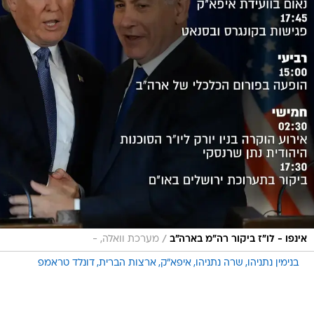
/
אינפו - לו"ז ביקור רה"מ בארה"ב
מערכת וואלה, -
בנימין נתניהו
שרה נתניהו
איפא"ק
ארצות הברית
דונלד טראמפ