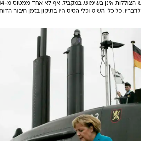
שכינס בברלין. "עם סוף השנה, כל שש הצוללות אינן בשימוש. במקביל, אף