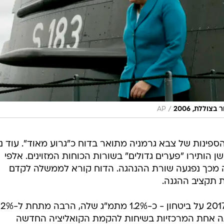
/
וללת, 2006
AP
הספינות של צבא גרמניה מתואר בדוח כ"גרוע מאוד". עוד נ
ן הותירו "פערים גדולים" בשורות הכוחות המזוינים. אלפי
ה מכך נפגעה שורת ההנהגה. הדוח קורא לממשלה לקדם
 תקציב ההגנה.
גרמניה הוציאה 37 מיליארד אירו ב-2017 על ביטחון - כ-1.2% מתמ"ג שלה, הרבה מתחת ל-2%
יתה אחת המרכזיות בשיחות להקמת הקואליציה החדשה