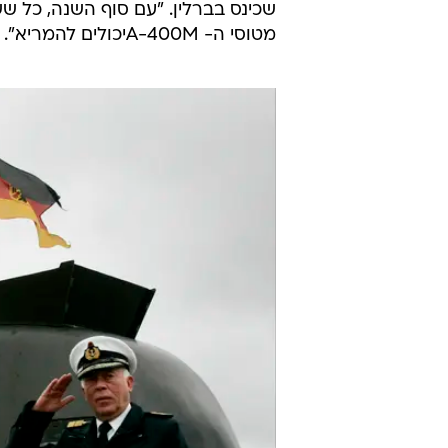
מטוסי ה- A-400Mיכולים להמריא". לדבריו, כל כלי השיט וכלי הטיס היו בתיקון בזמן חיבור הדוח.