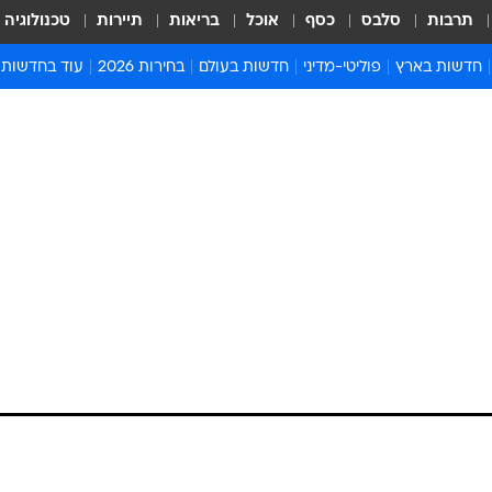
תרבות
סלבס
כסף
אוכל
בריאות
תיירות
טכנולוגיה
חדשות בארץ
פוליטי-מדיני
חדשות בעולם
בחירות 2026
עוד בחדשות
אירועים בארץ
פוליטיקה וממשל
המזרח התיכון
דעות ופרשנויו
חדשות פלילים ומשפט
יחסי חוץ
אירופה
סרי ושלזינגר
חינוך
אמריקה
פרויקטים מיוח
ישראלים בחו"ל
אסיה והפסיפיק
אסור לפספס
בריאות
אפריקה
מדע וסביבה
חברה ורווחה
הנחיות פיקוד 
ארכיון מדורים
זמני כניסת ש
לוח חופשות וח
לוח שנה
חדשות יהדות
חדשות המשפ