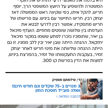
היא בלמה את מאמצי דרעי להחליש את חוקרי
המשטרה ולהשפיע על היועץ המשפטי הרך, יוסף
חריש, להקל איתו, כפי שקיווה ראש הממשלה דאז
יצחק רבין. חריש התיישר עם ביניש. עם פרישתו של
חריש מתפקידו, אפשר רבין לדרעי לבטא את
העדפתו בין שלושה שופטים מחוזיים. הועדף מיכאל
בן יאיר, שתומכיו נזכרו לפתע ששמו במקור מיכאל
יחזקאל. ההנחה הייתה שבן יאיר יבין ללב ממניו. זו גם
הייתה ההנחה שליוותה את מינוי חריש לאחר יצחק
זמיר, בעקבות התעקשותו של זמיר, בהמרצת ביניש,
למצות את הדין בפרשת קו 300.
די, שילמתם מספיק
3 מנויים ב-75 שקלים וגם חודש חינם!
וואלה מובייל חוסכת המון
לכתבה המלאה