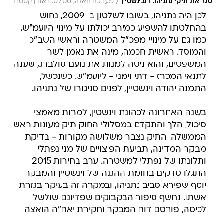
/
סגר את תיקי נתניהו. רובינשטיין
מערכת וואלה, סטילס: ראובן קסטרו
לכן היה נתניהו, בשובו לשלטון ב-2009, נחוש
בהחלטתו להשפיע כמירב יכולתו על מינוי היועמ"ש,
כמו גם על מינויי מפכ"ל המשטרה וראשי השב"כ
והמוסד. ראשית חכמה, מינה את נאמן לשר
המשפטים, והוא ניסה למנות את נועם סולברג, שענה
לתנאי המכרז - דתי וימני - ליועמ"ש. כשנכשל,
התמנה יהודה וינשטיין, לפנים סניגורו של נתניהו.
בשנה האחרונה לכהונת וינשטין, למרות מאמצי
סיכול, הלך והתקדם במסלולי החוק תיק מעונות ראש
הממשלה. התיק נצבר משלושה מקורות - בדיקת
מבקר המדינה, תביעת הפיצויים של מני נפתלי
ותלונתו של נפתלי למשטרה. ערב בחירות 2015
התגלו סדקים בחומת ההגנה של וינשטיין והמבקר
יוסף שפירא סביב נתניהו, ובמקרה זה בעיקר בגזרת
אשתו. נחשף סיפור הבקבוקים שפדיונם שולשל
לכיסה, פורסם דוח המבקר וחקירת יאח"ה הואצה