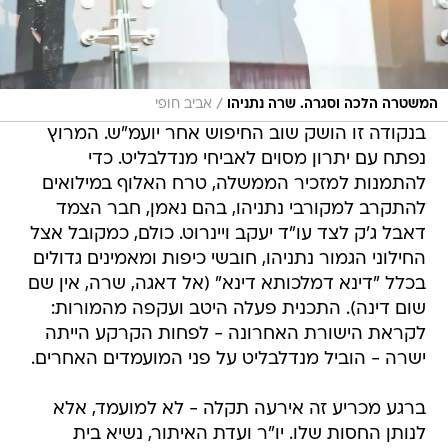
/
המשטרה הלכה וסגרה. שרה נתניהו
אביב חופי
בנקודה זו הושק שוב החיפוש אחר יועמ"ש. המרוץ
נפתח עם יתרון מסוים לאביחי מנדלבליט. כדי
להתמנות למזכיר הממשלה, טרח האלוף במילואים
להתקרב למקורבי נתניהו, בהם נאמן, חבר הצמד
דאבל ג'ק לצד עו"ד יעקב ויינרוט. כולם, כמקובל אצל
החילוני הגמור נתניהו, חובשי כיפות ומאמינים גדולים
בכלל "דינא דמלכותא דינא" (אל דאגה, שרה, אין שם
שום דינה). התכנית פעלה היטב ועקפה מהמורות:
לקראת הישורת האחרונה - לפחות הקרקע הייתה
ישרה - הוביל מנדלבליט על פני המועמדים האחרים.
ברגע מכריע זה אירעה תקלה - לא למועמד, אלא
לנותן החסות שלו. יו"ר ועדת האיתור, נשיא בית