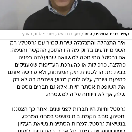
/
קמיר בבית המשפט, היום
מערכת וואלה, מוטי מילרוד, הארץ
איך התנהלה והתגלגלה שיחת קמיר עם גרסטל? רק
השניים יודעים בדיוק מה היו התוכן, ההקשר והנימה.
אם גרסטל התייחסה למשוואה שהועלתה בפניה
כהלצה, כרכילות או כהערכת העדיפות שמעניקים
בבית נתניהו לסגירת תיק המעונות, ולא פירשה אותם
כהצעת שוחד, עליה לנמק מדוע שיתפה בה לא רק
את השופטת אסתר חיות, אלא גם חברים נוספים
שלה, אך לא דיווחה עליה למשטרה.
גרסטל וחיות היו חברות לפני שנים. אחר כך הצטננו
יחסיהן, סביב הקמת בית משפט במחוז המרכז,
בנשיאות גרסטל, למרות הסתייגות נשיאת העליון
ביניש ושופטים במחוז תל אביב, בהם חיות. לימים