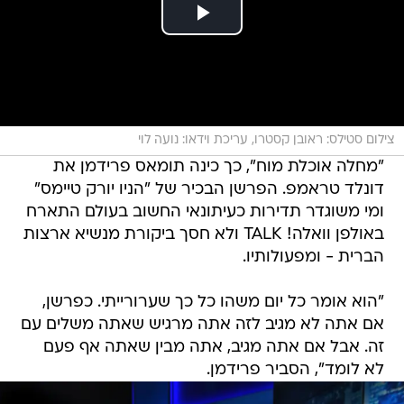
צילום סטילס: ראובן קסטרו, עריכת וידאו: נועה לוי
"מחלה אוכלת מוח", כך כינה תומאס פרידמן את
דונלד טראמפ. הפרשן הבכיר של "הניו יורק טיימס"
ומי משוגדר תדירות כעיתונאי החשוב בעולם התארח
באולפן וואלה! TALK ולא חסך ביקורת מנשיא ארצות
הברית - ומפעולותיו.
"הוא אומר כל יום משהו כל כך שערורייתי. כפרשן,
אם אתה לא מגיב לזה אתה מרגיש שאתה משלים עם
זה. אבל אם אתה מגיב, אתה מבין שאתה אף פעם
לא לומד", הסביר פרידמן.