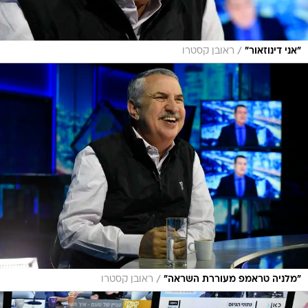
/
"אני דינוזאור"
ראובן קסטרו
/
"מלניה טראמפ מעוררת השראה"
ראובן קסטרו