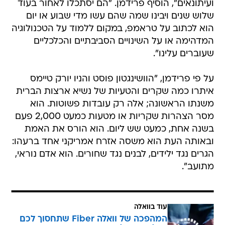
ועיתונאים", הוסיף פרידמן. "הם יסתכלו לאחור בעוד
שלוש שנים ויבינו שמה שהם עשו מדי שבוע או יום
הוא לכתוב על טראמפ, במקום ללמוד על הטכנולוגיה
המדהימה או על השינויים הסביבתיים והכלכליים
שעוברים עלינו".
על פי פרידמן, "הוושינגטון פוסט והניו יורק טיימס
איתרו כמה שקרים והטעיות של נשיא ארצות הברית
משנתו הראשונה; אלה רק עובדות פשוטות. הוא
מסר הצהרות שקריות או מטעות כמעט 2,000 פעם
בשנה אחת, כמעט שש ליום. הוא הורס את האמת
ובאותה העת הוא משסה אזרח אמריקני אחד ברעהו:
הגרים נגד ילידים, לבנים נגד שחורים. הוא אדם נוראי,
מתועב".
עוד בוואלה
המהפכה של וואלה Fiber שתחסוך לכם