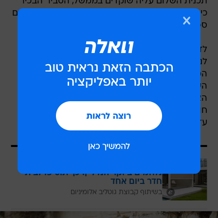
תכנית השלום עליה שוקדים בממשל, הסביר הבכיר
כי "אנחנו עדיין עובדים על כך", ואמר כי אין לוח זמנים
ספציפי לפרסום התכנית.
לדבריו, "אלו דברים שלוקחים זמן, ואנחנו מנסים
לנסח תוכנית ששני הצדדים יבינו שהיא משקפת את
המציאות של איך יראה ההסכם. בראייתנו, זו לא
העבודה שלנו לכפות את העיסקה על אף אחד מן
הצדדים. העבודה שלנו היא להציג תוכנית שאנחנו
חושבים שהיא הגיונית וראוייה לשני הצדדים. אנחנו
עדיין מעורבים לחלוטין בפיתוח התוכנית".
עוד בוואלה
נלחמים ביוקר הנדל"ן: כך תוסיפו לבית
חדר ביום אחד
בשיתוף קבוצת גוטליב אלומיניום