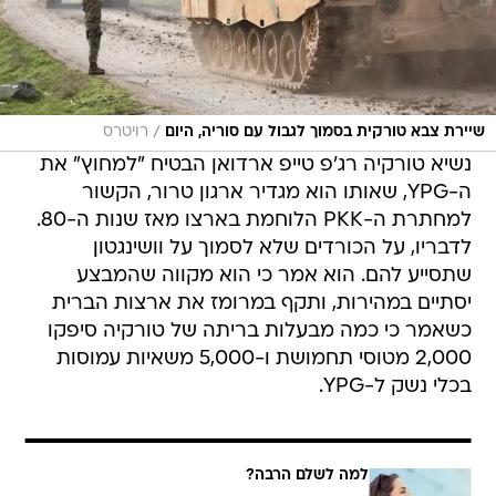
/
שיירת צבא טורקית בסמוך לגבול עם סוריה, היום
רויטרס
נשיא טורקיה רג'פ טייפ ארדואן הבטיח "למחוץ" את
ה-YPG, שאותו הוא מגדיר ארגון טרור, הקשור
למחתרת ה-PKK הלוחמת בארצו מאז שנות ה-80.
לדבריו, על הכורדים שלא לסמוך על וושינגטון
שתסייע להם. הוא אמר כי הוא מקווה שהמבצע
יסתיים במהירות, ותקף במרומז את ארצות הברית
כשאמר כי כמה מבעלות בריתה של טורקיה סיפקו
2,000 מטוסי תחמושת ו-5,000 משאיות עמוסות
בכלי נשק ל-YPG.
למה לשלם הרבה?