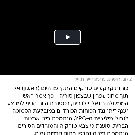
צילום: רויטרס, עריכה: יאיר דניאל
כוחות קרקעיים טורקיים התקדמו היום (ראשון) אל
תוך מחוז עפרין שבצפון סוריה - כך אמר ראש
הממשלה בינאלי יילדרים, במסגרת היום השני למבצע
"ענף זית" נגד הכוחות הכורדיים במובלעת הסמוכה
לגבול. מיליציית ה-YPG, הנתמכת בידי ארצות
הברית, טוענת כי צבא טורקיה והמורדים הסורים
הנתמכים בידיה נהדפו בתום קרבות עזים.