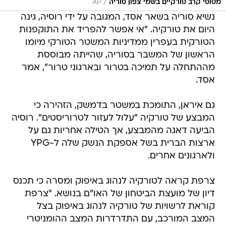
/
מטוסי קרב טורקיים בשמי צפון סוריה
AP
נשיא סוריה בשאר אסד, המגובה על ידי רוסיה, גינה
היום את טורקיה. "אי אפשר להפריד את התוקפנות
הטורקית בעפרין ממדיניות המשטר הטורקי מיומו
הראשון של המשבר בסוריה, שהייתה מבוססת
מההתחלה על תמיכה בטרור ובארגוני טרור", אמר
אסד.
גם איראן, התומכת במשטר בדמשק, הזהירה כי
המבצע של טורקיה "עלול לעזור לטרוריסטים". רוסיה
הביעה דאגה מהמבצע, אך הטילה אחריות גם על
ארצות הברית בשל אספקת הנשק שלה ל-YPG
ולארגונים אחרים.
צרפת קראה לטורקיה לנהוג באיפוק ומסרה כי תכנס
דיון של מועצת הביטחון של האו"ם בנושא. "צרפת
קוראת לרשויות של טורקיה לנהוג באיפוק בצל
המצב המורכב, עם התדרדרות המצב ההומניטרי