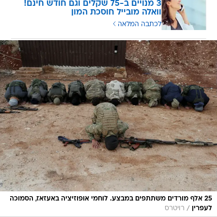
3 מנויים ב-75 שקלים וגם חודש חינם!
וואלה מובייל חוסכת המון
לכתבה המלאה
25 אלף מורדים משתתפים במבצע. לוחמי אופוזיציה באעזאז, הסמוכה
/
לעפרין
רויטרס