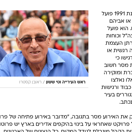
ארגון אלמנות ויתומי צה"ל הוקם בשנת 1991 פועל
 או אביהם
 הוא פועל
"ל וכוחות
טרתן העצמת
 רגשית או
ישו כי
 מסר חשוב
רת ומוקירה
ו נאלצו
/
ראש העירייה וטי ששון
ראובן קסטרו
 כבוד ורגישות
מתגוררים בעיר
כתב.
יק את האירוע מסר בתגובה, "מדובר באירוע פתיחה של פרו
 פרויקט שאחראי על בינוי בהיקפים אדירים בארץ יש פרוטו
 הקהל מוגבלת לגודל המקום. כל הנציגים של הארגונים