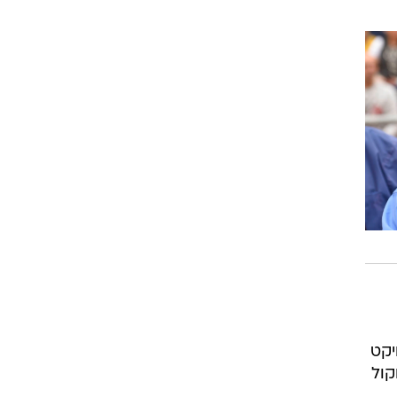
יקט
קול