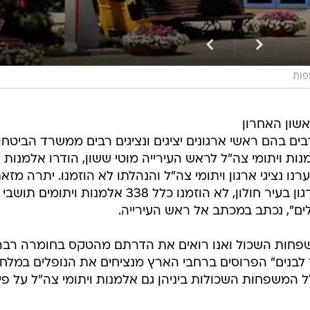
פות
אשון האחרון
בים בהם ראשי ארגונים יציגים ונציגים רבים ממשרד הביטחון
ת ויתומי צה"ל לראש העירייה מוטי ששון, הודרו אלמנות
ו נציגי ארגון ויתומי צה"ל והנהלתו לא הוזמנו. יתרה מזאת
למעט הגברת רבקה ברוך נציגת הארגון בעיר חולון, לא הוזמנו כלל 338 אלמנות ויתומים תושבי
ם", נכתב במכתב אל ראש העירייה.
שפחות השכול ואנו רואים את הדרתם מהטקס בחומרה רבה
ד לבנים" הפרוסים ברחבי הארץ מנציחים את הנופלים במלח
המשפחות השכולות ביניהן גם אלמנות ויתומי צה"ל על פי