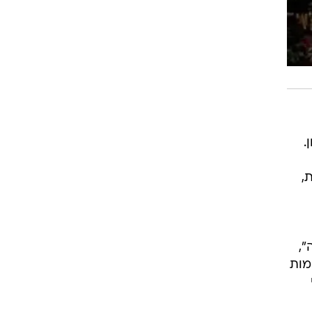
.
,
",
מות