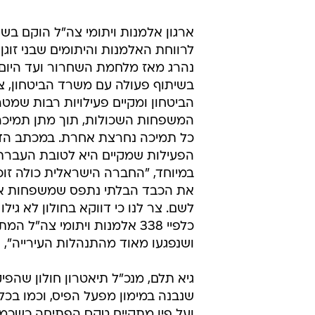
לרווחת האלמנות והיתומים שבני זוגן
נהרג מאז מלחמת השחרור ועד היום.
בשיתוף פעולה עם משרד הביטחון, צה
הביטחון ומקיים פעילויות רבות שמ
המשפחות השכולות, תוך מתן תמיכה
כל תמיכה נחרצת אחרת. במכתב הדג
הפעילות שמקיים היא לטובת העברת
במיוחד, "החברה הישראלית כולה זוכ
את הכבד הבלתי נתפס שמשפחות אל
לשם. צר לנו כי דווקא בחולון לא גילו
כלפיי 338 אלמנות ויתומי צה"ל ה
ושנפגעו מאוד מהתנהלות העירייה", נ
גיא תלם, מנכ"ל תיאטרון חולון שהפ
שנבנה במימון מפעל הפיס, וכמו בכל
ועל פיו מתקיים טקס הפתיחה כשכמות