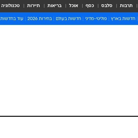
תרבות
סלבס
כסף
אוכל
בריאות
תיירות
טכנולוגיה
חדשות בארץ
פוליטי-מדיני
חדשות בעולם
בחירות 2026
עוד בחדשות
אירועים בארץ
פוליטיקה וממשל
המזרח התיכון
דעות ופרשנויו
חדשות פלילים ומשפט
יחסי חוץ
אירופה
סרי ושלזינגר
חינוך
אמריקה
פרויקטים מיוח
ישראלים בחו"ל
אסיה והפסיפיק
אסור לפספס
בריאות
אפריקה
מדע וסביבה
חברה ורווחה
הנחיות פיקוד 
ארכיון מדורים
זמני כניסת ש
לוח חופשות וח
לוח שנה
חדשות יהדות
חדשות המשפ