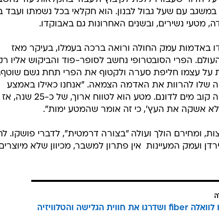
וא מתגורר במשגב עם שעל גבול לבנון. הוא חקלאי בכל נשמתו ועבד 
דה, מטעי נשירים, ובשנים האחרונות גם באבוקדו.
ים של אבוקדו באדמות עמק החולה ורואה ברכה בעמלו, בעיקר מאז
עולם. הפרי הסובטרופי נחשב לסופר-פוד והביקוש אליו רק
 על עצמו חליפת סערה ולקטוף את הפרי תחת גשם שוטף,
 שלו להרוות את האדמה הצמאה. "אנחנו כאילו באמצע
אוגוסט", אמר. "אני נאלץ לתת ארבעה קוב מים לדונם. מטע הוא לטווח ארו
אז לא אשקה את העץ', כי זה אומר שהמטע ימות".
ות, ומחירם הולך ועולה "בצורה דרמטית", לדברי פושקו. ל
רדן ועמק המעיינות  אין פתרון למשבר, מכיוון שלא מיוצרי
ה
הצטרפו לוואלה fiber ושדרגו את חווית הגלישה והטלוויזיה