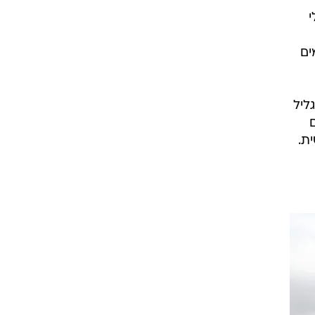
י
ים
שנים. יש כאן בגליל
ת.