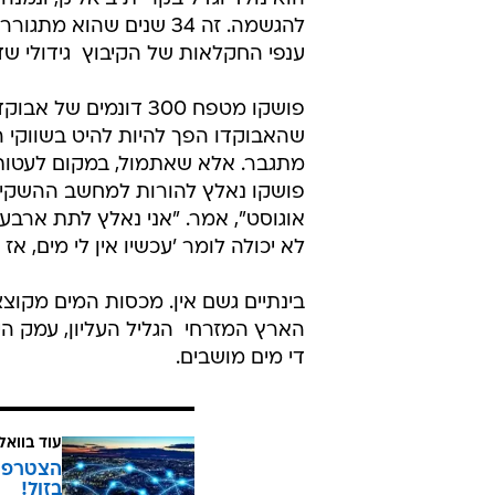
להגשמה. זה 34 שנים שה
ענפי החקלאות של הקיבוץ  גידולי ש
פושקו מטפח 300 דונמ
שהאבוקדו הפך להיות להיט בשווקי ה
מתגבר. אלא שאתמול, במקום לעטות
פושקו נאלץ להורות למחשב ההשקיה
לא יכולה לומר 'עכשיו אין לי מים, 
בינתיים גשם אין. מכסות המים מקוצצ
הארץ המזרחי  הגליל העליון, עמק הי
די מים מושבים.
עוד בוואל
בזול!