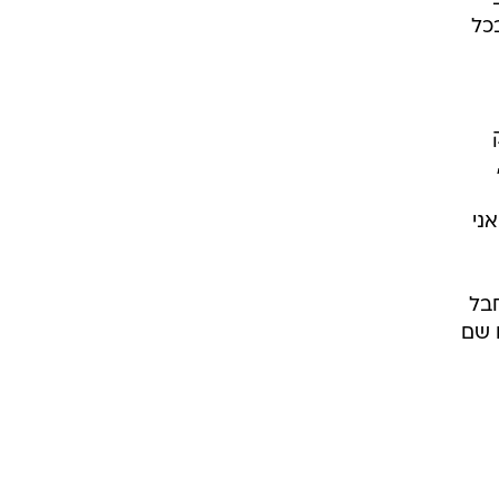
בכל
ך, של כ-25 שנה, אז אני
חבל
ם שם