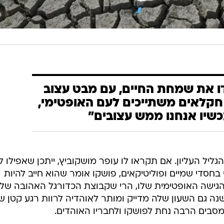
ו את שמחת החיים, עם מבט עצוב
. חקלאים משתייכים לעם האופטימי,
שיו אנחנו ממש עצובים"
ליל העליון. אם תקראו לו עופר מושקוביץ, ייתכן שאפילו ל
בחסדי שמיים ופוליטיקאים, פושקו אומר שהוא חייב להיות
גישה האופטימית שלו, הרי שקבוצת הכדורגל האהובה שלו 
ועל חיפה  הראתה שפעם ב-20 שנה גם השעון שלה מדייק ומותר לאוהדיה לרוות רגע קטן 
מסבים הרבה נחת לפושקו ולחבריו האוהדים.