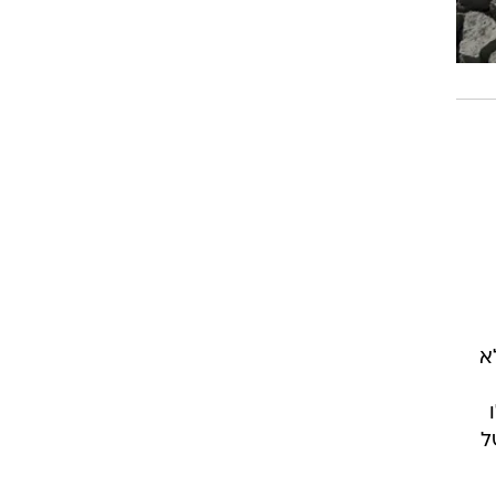
א

של