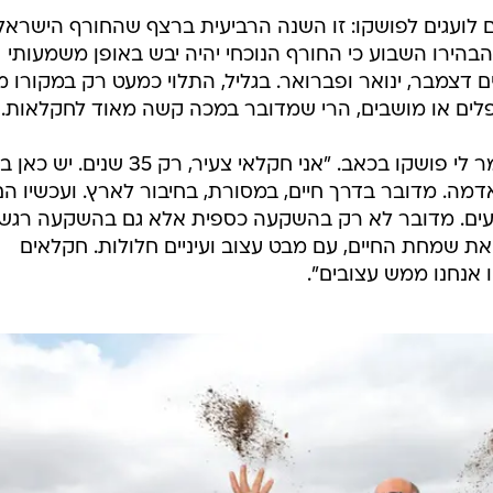
 לועגים לפושקו: זו השנה הרביעית ברצף שהחורף הישראל
בהירו השבוע כי החורף הנוכחי יהיה יבש באופן משמעותי
 דצמבר, ינואר ופברואר. בגליל, התלוי כמעט רק במקורו מ
פלים או מושבים, הרי שמדובר במכה קשה מאוד לחקלאות.
"המצב קטסטרופלי. ממש עצוב", אמר לי פושקו בכאב. "אני חקלאי צעיר, רק 35 
מה. מדובר בדרך חיים, במסורת, בחיבור לארץ. ועכשיו הם
טעים. מדובר לא רק בהשקעה כספית אלא גם בהשקעה רגשי
ת שמחת החיים, עם מבט עצוב ועיניים חלולות. חקלאים
 אנחנו ממש עצובים".