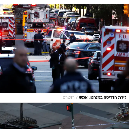
/
זירת הדריסה במנהטן, אמש
רויטרס