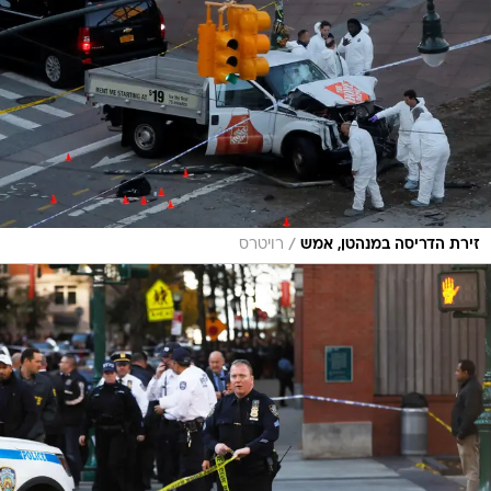
/
זירת הדריסה במנהטן, אמש
רויטרס