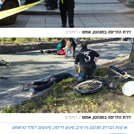
/
זירת הדריסה במנהטן, אמש
רויטרס
/
זירת הדריסה במנהטן, אמש
רויטרס
ארצות הברית
מנהטן
ניו יורק
פיגוע דריסה
פיגועים
דונלד טראמפ