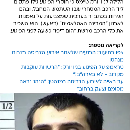
הלילה לניו יורק טיימס כי חוקרי הפיגוע גילו פתקים
ליד הרכב המסחרי שבו השתמש המחבל, ובהם
הערות בכתב יד בערבית שמצביעות על נאמנות
לארגון "המדינה האסלאמית" (דאעש). הוא השכיר
את כלי הרכב מרשת "הום דיפו" כשעה לפני הפיגוע.
לקריאה נוספת:
צפו בתיעוד: הרגעים שלאחר אירוע הדריסה בדרום
מנהטן
טראמפ על הפיגוע בניו יורק: "הרשויות עוקבות
מקרוב - לא בארה"ב!"
עד ראייה לאירוע הדריסה במנהטן: "הנהג נראה
מסומם וצעק ברחוב"