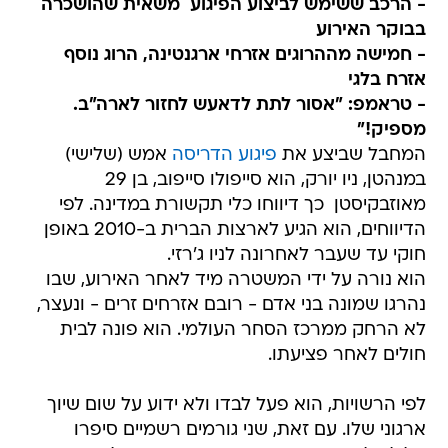
- הרכב ששימש לביצוע הפיגוע  משאית שהושכרה
בבוקר האירוע
- חמישה מההרוגים אזרחי ארגנטינה, הרוג נוסף
אזרח בלגי
- טראמפ: "אסור לתת לדאעש לחזור לארה"ב.
מספיק!"
המחבל שביצע את
פיגוע הדריסה
אמש (שלישי)
במנהטן, ניו יורק, הוא סייפולו סייפוב, בן 29
מאוזבקיסטן  כך דיווחו כלי תקשורת במדינה. לפי
הדיווחים, הוא הגיע לארצות הברית ב-2010 באופן
חוקי עד שעבר לאחרונה לניו ג'רזי.
הוא נורה על ידי המשטרה מיד לאחר האירוע, שבו
נהרגו שמונה בני אדם - רובם אזרחים זרים - ונעצר,
לא הרחק ממרכז הסחר העולמי. הוא פונה לבית
חולים לאחר פציעתו.
לפי הרשויות, הוא פעל לבדו ולא ידוע על שום שיוך
ארגוני שלו. עם זאת, שני גורמים רשמיים סיפרו