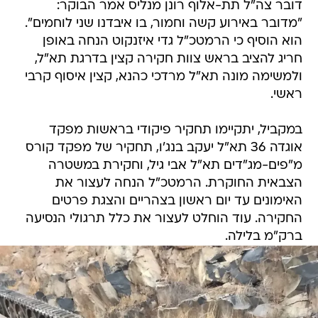
דובר צה"ל תת-אלוף רונן מנליס אמר הבוקר:
"מדובר באירוע קשה וחמור, בו איבדנו שני לוחמים".
הוא הוסיף כי הרמטכ"ל גדי איזנקוט הנחה באופן
חריג להציב בראש צוות חקירה קצין בדרגת תא"ל,
ולמשימה מונה תא"ל מרדכי כהנא, קצין איסוף קרבי
ראשי.
במקביל, יתקיימו תחקיר פיקודי בראשות מפקד
אוגדה 36 תא"ל יעקב בנג'ו, תחקיר של מפקד קורס
מ"פים-מג"דים תא"ל אבי גיל, וחקירת במשטרה
הצבאית החוקרת. הרמטכ"ל הנחה לעצור את
האימונים עד יום ראשון בצהריים והצגת פרטים
החקירה. עוד הוחלט לעצור את כלל תרגולי הנסיעה
ברק"מ בלילה.