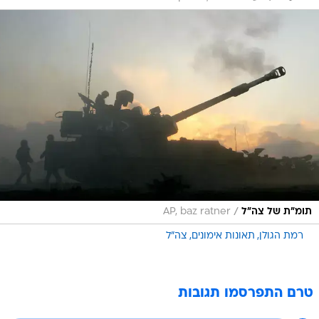
/
תומ"ת של צה"ל
AP, baz ratner
רמת הגולן
תאונות אימונים
צה"ל
טרם התפרסמו תגובות