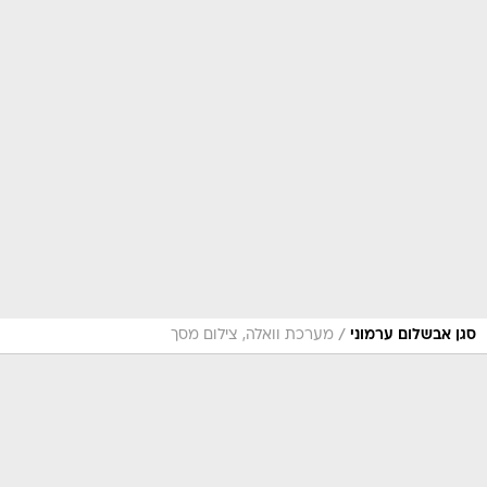
/
סגן אבשלום ערמוני
מערכת וואלה, צילום מסך