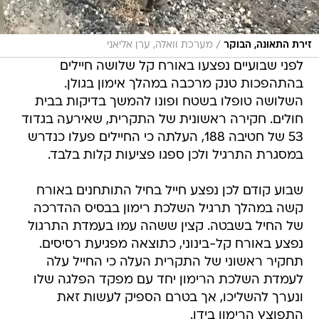
/
זירת התאונה, הבוקר
מערכת וואלה, ערן אליאני
לפני שבועיים נפצעו באורח קל שלושה חיילים
בהתהפכות טנק מרכבה במהלך אימון בגולן.
השלושה טופלו בשטח ופונו להמשך בדיקות בבית
חולים. חקירה ראשונית של התקרית, שאירעה בגדוד
53 של חטיבה 188, העלתה כי החיילים פעלו כנדרש
במסגרת התרגיל ולכן ספגו פציעות קלות בלבד.
שבוע קודם לכן נפצע חייל בחיל התותחנים באורח
קשה במהלך תרגיל השלכת רימון בבסיס ההדרכה
של החיל בשבטה. קצין ששהה עמו בעמדת התרגול
נפצע באורח קל-בינוני, כתוצאה מפגיעת רסיסים.
תחקיר ראשוני של התקרית העלה כי החייל עלה
לעמדת השלכת הרימון יחד עם מפקד הפלגה שלו
ונערך להשליכו, אך בטרם הספיק לעשות זאת
התפוצץ הרימון בידו.