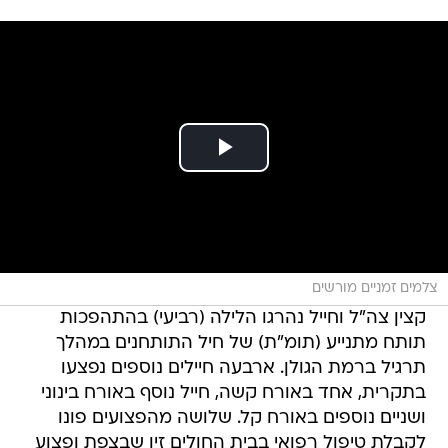
צלמים זמניים מורשים
קצין צה"ל וחייל נהרגו הלילה (רביעי) בהתהפכות
תותח מתנייע (תומ"ת) של חיל התותחנים במהלך
תרגיל ברמת הגולן. ארבעה חיילים נוספים נפצעו
בתקרית, אחד באורח קשה, חייל נוסף באורח בינוני
ושניים נוספים באורח קל. שלושה מהפצועים פונו
לקבלת טיפול רפואי בבית החולים זיו שבצפת ופצוע