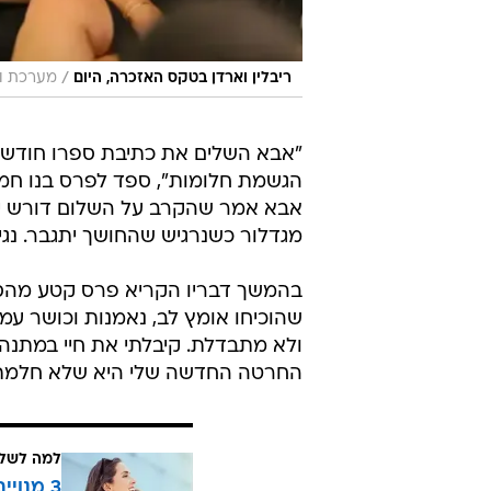
/
ריבלין וארדן בטקס האזכרה, היום
מערכת וו
"אבא השלים את כתיבת ספרו חודש 
הגשמת חלומות", ספד לפרס בנו חמי
אבא אמר שהקרב על השלום דורש י
מגדלור כשנרגיש שהחושך יתגבר. נגי
בהמשך דבריו הקריא פרס קטע מהספר
שהוכיחו אומץ לב, נאמנות וכושר ע
ולא מתבדלת. קיבלתי את חיי במתנה ו
החרטה החדשה שלי היא שלא חלמתי ח
למה לשלם