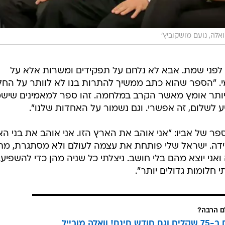
אלה, נועם מושקוביץ'
לפני שמת. אבא לא נלחם על תפקידים ומשרות אלא על
. "הספר שהוא כתב ממשיך להתרות בנו לא לוותר על החלו
ותר אומץ מאשר הקרב במלחמה. זהו ספר למאמינים שיש
ע לשלום, זה אפשרי. וגם נשמור על האחדות שלנו".
 של אביו: "אני אוהב את הארץ הזו. אני אוהב את בני ה
מידה. ישראל שלי פותחת את עצמה לעולם ולא מסתגרת, מת
אני יוצא מהם בלי חושב. ניצלתי כל שניה מהן כדי להשפיע.
לומות גדולים יותר".
 הרבה?
3 מנויים ב-75 שקלים וגם חודש חינם! וואלה מובייל