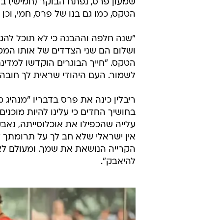
שמעון פרס, נפתח הבוקר (חמישי) בה
הטקס, כמו גם בנו של פרס, חמי, וכן
"שנה חלפה וההבנה כי לא תוכל להגן
ושלום הם שני הצדדים של אותו המטבע
הטקס. "חייך הבוגרים הוקדשו למדינת
לשמור. העם היהודי שראית לך חובה 
ריבלין כינה את פרס בדבריו "מנהיג
בחושיך החדים כי עלינו להיות מוכני
עלייה שהכפילו את אוכלוסייתה, נא
אין ישראלי שלא חב לך על תרומתך 
הקרייה הנושאת את שמך. ומעולם לא
להיאבק".