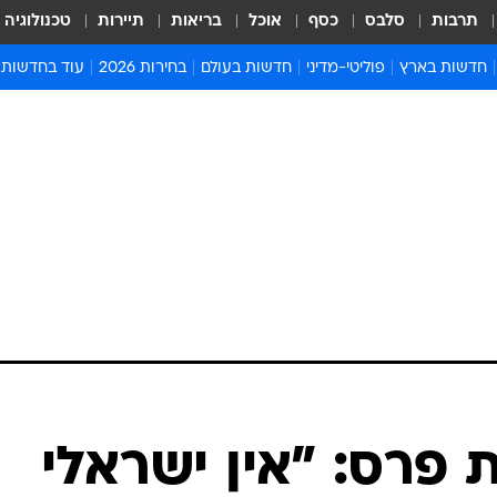
תרבות
סלבס
כסף
אוכל
בריאות
תיירות
טכנולוגיה
חדשות בארץ
פוליטי-מדיני
חדשות בעולם
בחירות 2026
עוד בחדשות
אירועים בארץ
פוליטיקה וממשל
המזרח התיכון
דעות ופרשנויו
חדשות פלילים ומשפט
יחסי חוץ
אירופה
סרי ושלזינגר
חינוך
אמריקה
פרויקטים מיוח
ישראלים בחו"ל
אסיה והפסיפיק
אסור לפספס
בריאות
אפריקה
מדע וסביבה
חברה ורווחה
הנחיות פיקוד 
ארכיון מדורים
זמני כניסת ש
לוח חופשות וח
לוח שנה
חדשות יהדות
 פרס: "אין ישראלי
חדשות המשפ