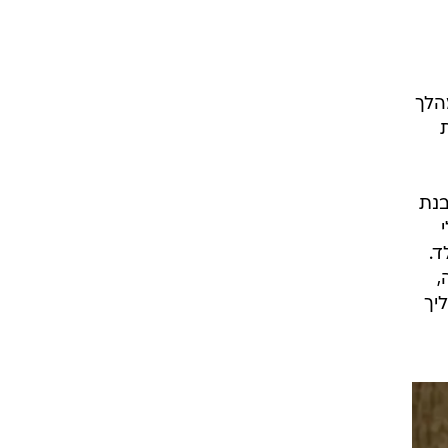
הלך
בנת
ד.
,
יך