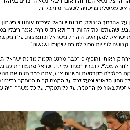
ר הרצל. נשיא המדינה ראובן ריבלין נשא הדברים במהלך
 ראש ממשלת בריטניה לשעבר טוני בלייר.
 על אהבתך הגדולה, מדינת ישראל. לימדת אותנו שביטחון
, שהעולם יכול להיות ידיד ולא רק טורף", אמר ריבלין במ
 ישראל, למען העם היהודי, בישראל ובתפוצות, עליו ביקשת
קדושה לעשות הכול לטובת שיקומו ושגשוגו".
 מרחיק ראות" והוסיף כי "כבר מרגע הקמת מדינת ישראל, ה
ם לנורא מכל". לדבריו, "בעוד מדינת ישראל מתמודדת עם גלי
בקת בכלכלה מקרטעת ובשנות צנע, אתה כבר חזית את הנול
לביטחון הלאומי ומעל לכל על הקמת קרית המחקר בדימונה
 זכית באור מן ההפקר. על כל תפקיד, על כל משרה היה על