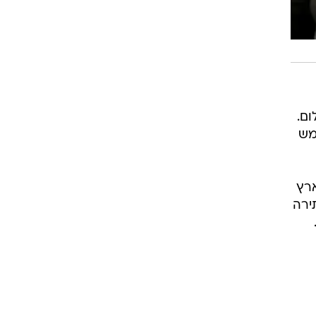
ם.
מש
ארץ
ירה