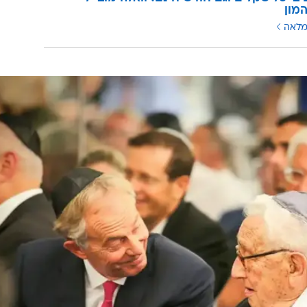
מון
מלאה