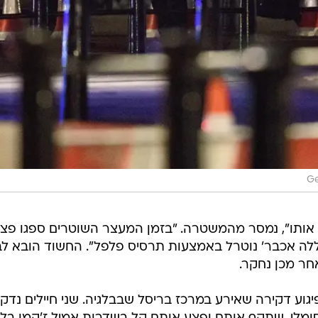
Ge
 אותו", נמסר מהמשטרה. "בזמן המעצר השוטרים ספגו פצי
לה אכבר' נוטרל באמצעות תרסיס פלפל". החשוד הובא לב
חר מכן נחקר.
גוע דקירה שאירע במרכז בריסל שבבלגיה. שני חיילים נדקר