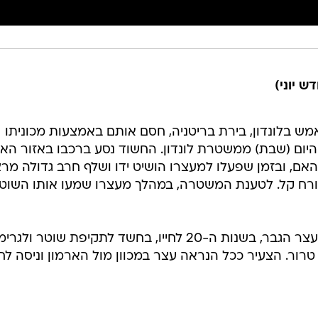
ש יוני)
ש בלונדון, בירת בריטניה, חסם אותם באמצעות מכוניתו
היום (שבת) ממשטרת לונדון. החשוד נסע ברכבו באזור הא
האם, ובזמן שפעלו למעצרו הושיט ידו ושלף חרב גדולה מר
רח קל. לטענת המשטרה, במהלך מעצרו שמעו אותו השוט
הבוקר הודיעה המשטרה כי תחילה נעצר הגבר, בשנות ה-20 לחייו, בחשד לתקיפת שוטר ולג
טרור. הצעיר ככל הנראה עצר במכוון מול הארמון וניסה לח