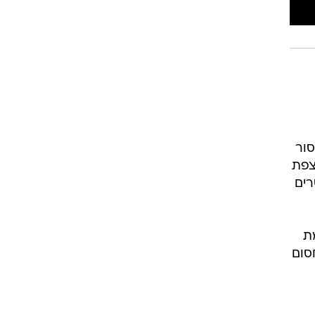
סור
צפת
רים
רימת
סום