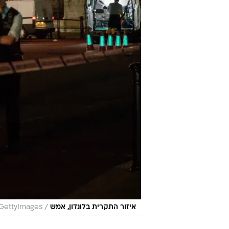
/
איזור התקרית בלונדון, אמש
GettyImages