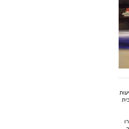
עות
ית
ו