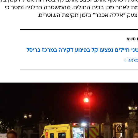
-30 לחייו ממוצא סומלי, שתקף אותם ופצע אותם קל בשדרות אמיל ז'קמן בל
ומת לאחר מכן בבית החולים. מהמשטרה בבלגיה נמסר כי
ר צעק "אללה אכבר" בזמן תקיפת השוטרים.
 נושא
שני חיילים נפצעו קל בפיגוע דקירה במרכז בריסל
מלאה