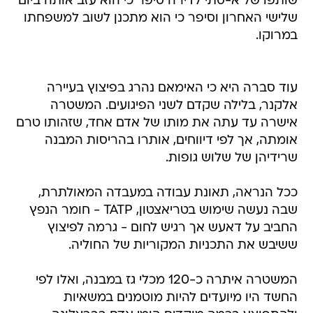
שותפו של א-סתי לדירה סיפר כי הוא עזב אותה ביום
שלישי האחרון וסיפר כי הוא מתכנן לשוב למשפחתו
במרוקו.
עוד סברה היא כי האימאם נהרג בפיצוץ בעיירה
אלקנר, בלילה שקדם לשני הפיגועים. המשטרה
אישרה עד עתה את מותו של אדם אחד, שזהותו טרם
אומתה, אך לפי דיווחים, אותרו בהריסות המבנה
שרידיהן של שלוש גופות.
ככל הנראה, תאונת עבודה במעבדה המאולתרת,
שבה נעשה שימוש בטריאצטון, TATP - חומר הנפץ
החביב על דאעש אך רגיש לחום - גרמה לפיצוץ
ששיבש את התכניות המקוריות של החוליה.
המשטרה איתרה כ-120 מכלי גז במבנה, ואלו לפי
החשד היו מיועדים להיות מוטמנים במשאיות