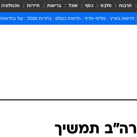
תרבות
סלבס
כסף
אוכל
בריאות
תיירות
טכנולוגיה
חדשות בארץ
פוליטי-מדיני
חדשות בעולם
בחירות 2026
עוד בחדשות
אירועים בארץ
פוליטיקה וממשל
המזרח התיכון
דעות ופרשנויו
חדשות פלילים ומשפט
יחסי חוץ
אירופה
סרי ושלזינגר
חינוך
אמריקה
פרויקטים מיוח
ישראלים בחו"ל
אסיה והפסיפיק
אסור לפספס
בריאות
אפריקה
מדע וסביבה
חברה ורווחה
הנחיות פיקוד 
ארכיון מדורים
זמני כניסת ש
לוח חופשות וח
לוח שנה
חדשות יהדות
רה"ב תמשיך
חדשות המשפ