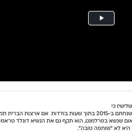
לישי) כי
טהראן תוכל לפרוש מהסכם הגרעין שנחתם ב-2015 בתוך שעות בודדות  אם ארצות הברי
אום שנשא בפרלמנט, הוא תקף גם את הנשיא דונלד טראמפ
ן היא לא "שותפה טובה".