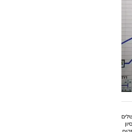
שלים
ון
קים