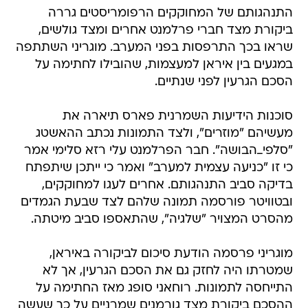
התנהגותם של המחוקקים הרפומריסטים גררה
ביקורת מצד חברי פרלמנט אחרים ומצד גולשים,
שראו בכך התרפסות בפני המערב. מוגריני השתתפה
במגעים בין איראן למעצמות, שהובילו לחתימה על
הסכם הגרעין לפני שנתיים.
סוכנות הידיעות השמרנית פארס תיארה את
מעשיהם "מוזרים", ולצד התמונות נכתב ההאשטג
"סלפי_הבושה". חבר הפרלמנט עלי רזא סלימי אמר
כי זו "כניעה עצמית למערב" ואמר כי ייתכן שיתפתח
בדיקה סביב התנהגותם. אחרים לעגו למחוקקים,
ובטוויטר פורסמה תמונה שלהם לצד שבעת הגמדים
מהסרט המצויר "שלגיה", שהתאספו סביב מיטתה.
מוגריני פרסמה הודעת סיכום לביקורה באיראן,
שמטרתו היה לחזק גם את הסכם הגרעין, אך לא
התייחסה לתמונות. רוחאני סופג מאז החתימה על
ההסכם ביקורת מצד גורמנים שמרניים על כך שעשה