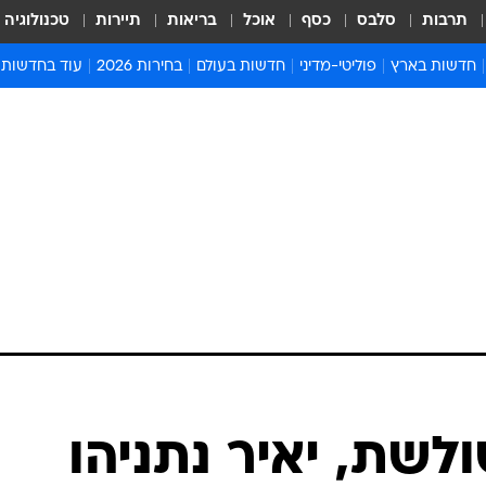
תרבות
סלבס
כסף
אוכל
בריאות
תיירות
טכנולוגיה
חדשות בארץ
פוליטי-מדיני
חדשות בעולם
בחירות 2026
עוד בחדשות
אירועים בארץ
פוליטיקה וממשל
המזרח התיכון
דעות ופרשנויו
חדשות פלילים ומשפט
יחסי חוץ
אירופה
סרי ושלזינגר
חינוך
אמריקה
פרויקטים מיוח
ישראלים בחו"ל
אסיה והפסיפיק
אסור לפספס
בריאות
אפריקה
מדע וסביבה
חברה ורווחה
הנחיות פיקוד 
ארכיון מדורים
זמני כניסת ש
לוח חופשות וח
לוח שנה
חדשות יהדות
שת, יאיר נתניהו
חדשות המשפ