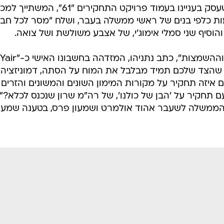
באופן חריף ונדיר בפייסבוק לפוסט שעסק בעניינו בעמוד פרויקט התחקירים "61", המשתייך
ת כלפי בנים של ראשי ממשלה בעבר, ושלח "מסר לכל חבר
הוסיף שני סמלי אימוג'י, של אצבע משולשת ושל צואה.
"הי 61, אני לא אתייחס לכל השקרים וההשמצות", כתב נתניהו, המזדהה בחשבונו האישי כ-"Yair
ד שהצד שלכם תמיד מבלבל את המוח על הסתה, דמוניזציה,
ם איזה תחקיר על מקורות המימון השונים והמשונים והזרים
 תחקיר על 'הבן של כולנו', של רה"מ שרון שנכנס לכלא?".
 הממשלה לשעבר אהוד אולמרט ושמעון פרס, בטענה שמע