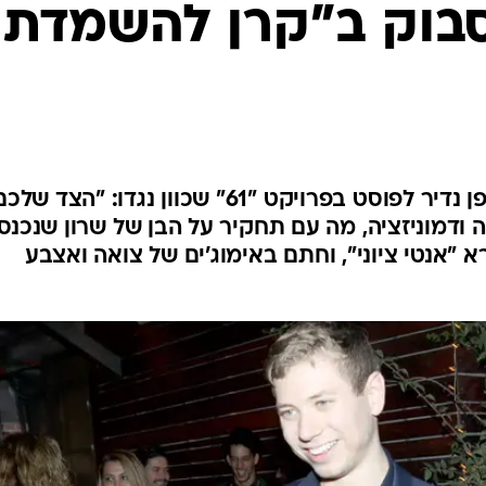
המייל האדום
בוק ב"קרן להשמדת
בנו של ראש הממשלה הגיב באופן נדיר לפוסט בפרויקט "61" שכוון נגדו: "הצד של
ודמוניזציה, מה עם תחקיר על הבן של שרון שנכנס
א "אנטי ציוני", וחתם באימוג'ים של צואה ואצבע