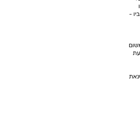
יו -
משום
עת
נאת