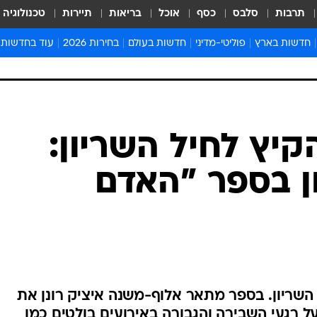
תרבות
סלבס
כסף
אוכל
בריאות
תיירות
טכנולוגיה
חדשות בארץ
פוליטי-מדיני
חדשות בעולם
בחירות 2026
עוד בחדשות
אירועים בארץ
פוליטיקה וממשל
המזרח התיכון
דעות ופרשנויו
חדשות פלילים ומשפט
יחסי חוץ
אירופה
סרי ושלזינגר
חינוך
אמריקה
פרויקטים מיוח
ישראלים בחו"ל
אסיה והפסיפיק
אסור לפספס
בריאות
אפריקה
מדע וסביבה
חברה ורווחה
הנחיות פיקוד 
ארכיון מדורים
זמני כניסת ש
לוח חופשות וח
לוח שנה
חדשות יהדות
קיץ לחיל השריון:
חדשות המשפ