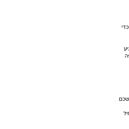
קר
כדי
ע
ה