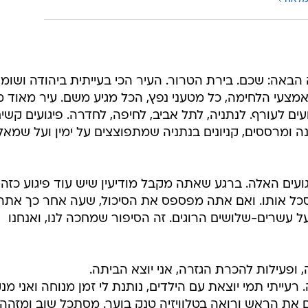
מול הניסיונות להכפיש לוחמים ואת פועלם במסגרות שונות.
באתרי הספרים הדיגיטליים.
 הרבה?
3 מנויים ב-75 שקלים וגם חודש חינם! וואלה מובייל
מון
מלאה
 למשימה הבאה: שכם. בירת הטרור. העיר הכי בעייתית ביהודה ושומר
מצעי הלחימה, כל מטעני נפץ, הכל מגיע משם. עיר מאוד מ
ם לעורף. לנתניה, לתל אביב, לחיפה, לחדרה. פיגועים קשים
 ומרססים, קניונים בנתניה שמתפוצצים על ימין ועל שמאל.