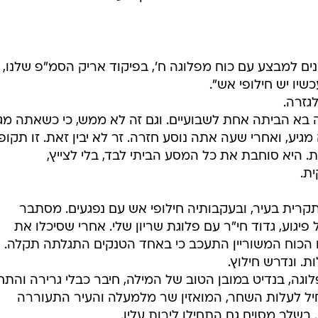
עים האלה. ברגע שאתה מקבל מודיעין שיש עוד פיגוע כזה
סכל אותו. ואם אתה מפספס את הסיכול, שעה אחר כך אתה
ל עשרים-שלושים הרוגים. זה הסיפור שמחכה לנו, ואנחנו
, ופעילות להכרת הגזרה, אני יוצא הביתה.
רעייתי תמי יוצאת עם הילדים, נותנת לי זמן מנוחה ואני מנ
ם את הראש ורואה בטלוויזיה טנק בוער. מסתכל שוב ומזהה
חנים למבצע עם כוח מפלוגה ח', בפיקוד אריק הסמ"פ שלנו, 
יו יש חילופי אש".
גזרה.
בא הביתה אחת לשבועיים. וגם זה לא ממש, כי כשאתה מגי
גיע, ואחרי שעה אתה נוסע חזרה. זר לא יבין זאת. זו תקופ
היא סוחבת את כל המסע הביתי לבד, בלי לצייץ,