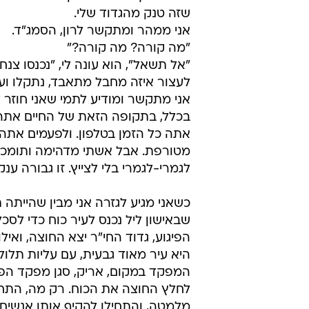
אתה זה שהולך עכשיו לסכל את הפיגו
מתגלגל, אתה והגדוד שלך הולכים ל
שומע בום. וברדיו אתה מקבל דיווח ע
נכנסים אליו.
אחרי שבועיים אינטנסיביים של חפיפה
שבת בצהריים, יושבים אחרי הארוחה. 
מול המסך. ובאחד הניקורים אני מרי
שזה טנק מהגדוד שלי.
אני ממהר ומתקשר לרון, הסמג"ד.
"מה קורה? מה קורה?"
"אל תשאל", הוא עונה לי, "נכנסו צנ
לעצור איזה מחבל מתאבד, נתקלו ועכש
אני מתקשר ומודיע לתמי שאני חוזר ל
בכלל, בתקופה הזאת של החיים אתה 
אתה כל הזמן בטלפון. ולפעמים אתה מ
מטורפת. אבל אשתי מדהימה ותומכת. 