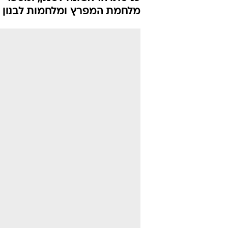
הפרק הראשון
שבטנק"
איציק רונן
28.7.2017 / 20:01
מחר יתגייסו מאות צעירים לחיל
כניסתו הראשונה לטנק, ומספר ע
מלחמת המפרץ ומלחמות לבנון