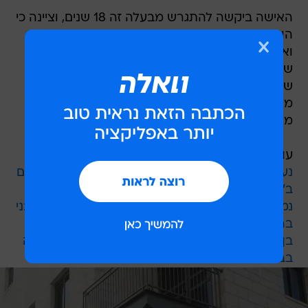
האישה ביקשה להתגרש מבעלה זה 18 שנים, וציינה כי
הוא אלכוהוליסט שניסה לעבור גמילה ללא הצלחה,
ואף ריצה תקופת מאסר בכלא. כשהתבקשה על ידי
שלושת הדיינים לתאר כיצד הוא מתנהג כשהוא
שותה, השיבה: "הוא מאבד שליטה, מי שרואה לא
מאמין. הוא יותר מדי שיכור, לא יודע מה לעשות,
מפחיד ומאיים".
עוד בוואלה! NEWS:
נעצר בזכות בן 14: גבר נאשם במעשים מגונים בילדים
ב"ימית 2000"
נמלט מהשוטרים באוטובוס: "השודד האמריקני" מבני
ברק נעצר
בן 33 מבת ים חשוד שתקף מינית תיירת וכלא אותה
בביתו