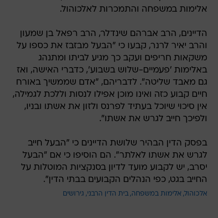
אלימות במשפחה והתמכרות לאלכוהול.
הדיינים, הרב אברהם שינדלר, הרב רפאל בן שמעון
והרב יאיר לרנר, קבעו כי "הבעל מבזבז את כספו על
משקאות חריפים ועקב כך מגיע לביתו ומתנהג
באלימות 'פעמיים-שלוש בשבוע', כדברי האישה, ואז
גם מאבד שליטה". לדבריהם, "אדם שממשיך באורח
חיים קבוע כזה ואינו מוכן אפילו לנסות וללכת לגמילה,
אין סיכוי שיוכל בעתיד לפרנס ולזון את אשתו ובניו,
ולפיכך חייב לגרש את אשתו".
בפסק הדין הבהיר שלושת הדיינים כי "הבעל חייב
לגרש את אשתו לאלתר". הם הוסיפו כי אם "הבעל
יסרב, יש לקבוע מועד לדיון בסנקציות המוטלות על
החייב בגט, כפי הנהלים הקבועים בבתי הדין".
אלכוהול
אלימות במשפחה
בית הדין הרבני
גירושים