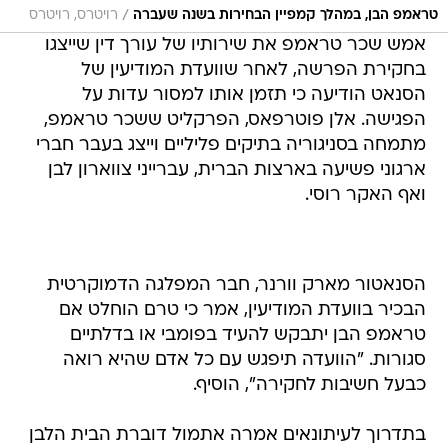
/
טראמפ הבן, במהלך קמפיין הבחירות בשנה שעברה
רויטרס, רויטרס
אמש שכר טראמפ את שירותיו של עורך דין שייצגו
בחקירת הפרשה, לאחר שוועדת המודיעין של
הסנאט הודיעה כי תזמן אותו למסור עדות על
הפגישה. אלן פוטרפאס, הפרקליט ששכר טראמפ,
מתמחה בסניגוריה בתיקים פליליים וייצג בעבר חברי
ארגוני פשיעה בארצות הברית, עברייני צווארון לבן
ואף האקר רוסי.
הסנאטור מארק וורנר, חבר המפלגה הדמוקרטית
הבכיר בוועדת המודיעין, אמר כי טרם הוחלט אם
טראמפ הבן יתבקש להעיד בפומבי או בדלתיים
סגורות. "הוועדה תיפגש עם כל אדם שהיא רואה
כבעל חשיבות לחקירה", הוסיף.
בתדרוך לעיתונאים אמרה אתמול דוברת הבית הלבן