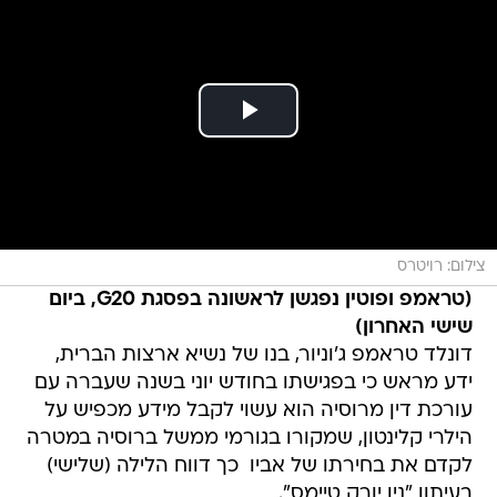
צילום: רויטרס
(טראמפ ופוטין נפגשן לראשונה בפסגת G20, ביום
שישי האחרון)
דונלד טראמפ ג'וניור, בנו של נשיא ארצות הברית,
ידע מראש כי בפגישתו בחודש יוני בשנה שעברה עם
עורכת דין מרוסיה הוא עשוי לקבל מידע מכפיש על
הילרי קלינטון, שמקורו בגורמי ממשל ברוסיה במטרה
לקדם את בחירתו של אביו  כך דווח הלילה (שלישי)
בעיתון "ניו יורק טיימס".