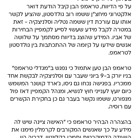
על פי הדיווח, טראמפ הבן קיבל הודעת דואר
אלקטרוני מיחצ"ן ששמו רוב גולדסטון, שהציע לקשר
אותו עם עורכת דין ששמה נטליה וסלניצקיה - זאת
במטרה לקבל מידע שעשוי לסייע לקמפיין הבחירות
של אביו. המידע שהוצג בדיווח מסתמך על שלושה
אנשים שידעו על קיומה של ההתכתבות בין גולדסטון
לטראמפ.
טראמפ הבן טען אתמול כי נפגש ב"מגדלי טראמפ"
בניו יורק ב-9 ביוני שעבר עם וסלניצקיה לבקשת אחד
ממכריו. בפגישה נכחו גם גיסו, ג'ארד קושנר המשמש
כיום יועץ לענייני חוץ לנשיא, ומנהל הקמפיין דאז פול
מנפורט, ששמו נקשר בעבר גם כן בחקירת הקשרים
עם רוסיה.
בהצהרה הבהיר טראמפ כי "האישה ציינה שיש לה
מידע על כך שאנשים המקורבים לקרמלין מימנו את
הוועידה הדמוקרטית ותמכו בקלינטון. דבריה היו