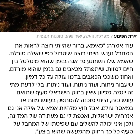
/
זירת הפיגוע
מערכת וואלה, יאיר שהם סוכנות תצפית
עוד אמרה: "כאימא, ברור שהייתי רוצה לראות את
המחבל נענש. הייתי רוצה שיסבול כפי שאילה סובלת.
שאמא שלו תשתגע מדאגה בזמן שהוא מיטלטל בין
חיים למוות. שיתפתל מכאבים גם בזמן שהוא מורדם,
ואחוז משככי הכאבים בדמו עולה על כל דמיון.
שיעבור ניתוח, ועוד ניתוח, ועוד ניתוח, בלי לדעת מתי
זה ייגמר. מכיוון שאין בחוק הישראלי סעיף שתואם
עונש כזה, הייתי מוכנה להסתפק בעונש מוות או
במאסר עולם. אבל חוץ מלהיות אמא של אילה אני גם
אזרחית ישראלית, ואכפת לי גם מעתידה של המדינה,
ולכן איני יכולה להשלים עם שפיטתו של המחבל על
סעיף כל כך רחוק מהמעשה שהוא ביצע".