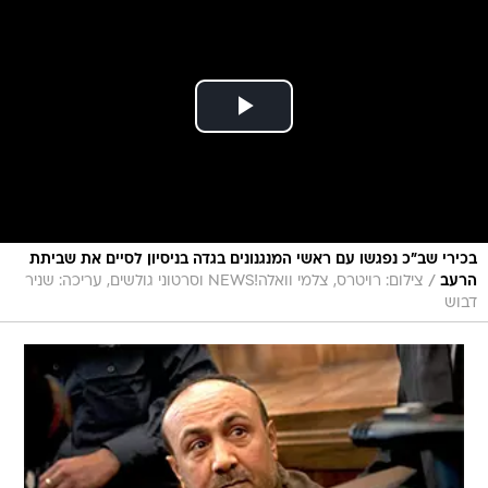
בכירי שב"כ נפגשו עם ראשי המנגנונים בגדה בניסיון לסיים את שביתת
/
הרעב
צילום: רויטרס, צלמי וואלה!NEWS וסרטוני גולשים, עריכה: שניר
דבוש