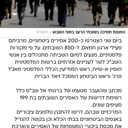
/
הפגנות תמיכה בשובתי הרעב בסוף השבוע
רויטרס
ביום שני הצטרפו כ-200 אסירים ביטחוניים, מרביתם
פעילי ארגון חמאס, ל-850 השובתים. על פי מקורות
פלסטיניים, מגעים לסיום השביתה מתנהלים בין אנשי
השב"כ לשר לעניינים אזרחיים ברשות הפלסטינית
חוסיין א-שייח, ראש המודיעין הכללי הפלסטיני מאג'ד
פרג' וראש הביטחון המסכל זיאד הבריח.
מכתב שהועבר מטעמו של ברגותי אל שב"ס כלל
רשימת דרישות של האסירים השובתים בת 199
סעיפים שונים.
המרכזיים שבהם, דרשו להתקין טלפונים ציבוריים
באגפים הביטחוניים בבתי הכלא וכן בקשה להגדיל
את מכסת ביקורי המשפחות של האסירים והארכת