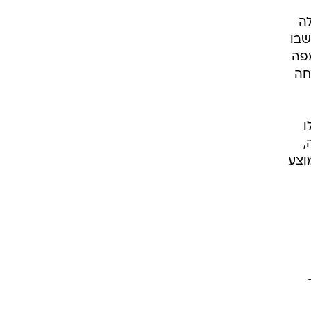
ה
שבו
מפה
חה
ו
,
וצע