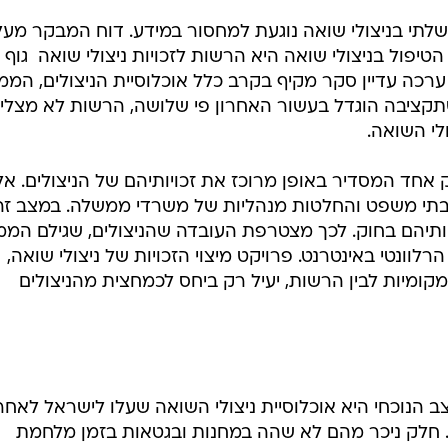
תי בניצולי שואה נוגעת למחסור במידע. דוח המבקר מעל
יפול בניצולי שואה היא הרשות לזכויות ניצולי שואה  גוף 
 אולם זו לא ערכה עדיין סקר מקיף בקרב כלל אוכלוסיית הניצולים, המ
תקציבה הוגדל בעשור האחרון פי שלושה, הרשות לא מצלי
לי השואה.
ק אחד המסדיר באופן מרוכז את זכויותיהם של הניצולים. אל
ת בתי משפט והחלטות מנהליות של משרדי ממשלה. במצב זה
כויותיהם בחוק. לכך מצטרפת העובדה שהניצולים, שגילם הממ
 הרלוונטי באינטרנט. פרויקט מיצוי הזכויות של ניצולי שואה,
קומיות לבין הרשות, יעיל רק ביחס לכמחצית מהניצולים
 הנוכחי היא אוכלוסיית ניצולי השואה שעלו לישראל לאחר
ריסת ברית המועצות בשנות ה-90. חלק ניכר מהם לא שהה במחנות ובגטאות בזמן מלחמת