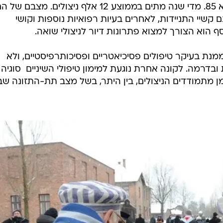
אלף ניצולי שואה, שגילם הממוצע הוא 85. מדי שנה מתים בממוצע 12 אלף ניצולים. מצ
קשיי התניידות, לאחרים בעיות רפואיות נוספות וקושי
סף הוא הצורך למצוא פתרונות דיור לניצולי שואה.
נת בעיקר טיפולים פסיכיאטריים ופסיכותרפיסטיים, ולא
בדרמה. לקונה אחרת נוגעת למימון טיפולי השיניים  סוגיה
תמודדים הניצולים, בין היתר, בשל מצב תת-התזונה שב