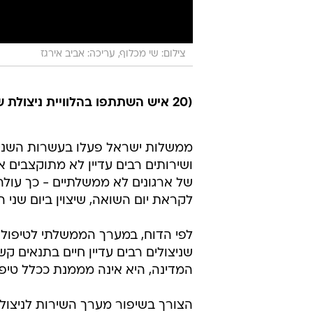
צילום: שי מכלוף, עריכה: אביב אירגז
(20 איש השתתפו בהלוויית ניצולת שואה ערירית, בחודש יולי האחרון)
ממשלות ישראל פעלו בעשרות השנים ה
ושירותים רבים עדיין לא מתוקצבים א
של ארגונים לא ממשלתיים - כך עול
לקראת יום השואה, שיצוין ביום שני ה
לפי הדוח, במערך הממשלתי לטיפול ב
שניצולים רבים עדיין חיים בתנאים קש
המדינה, היא אינה מממנת ככלל טיפו