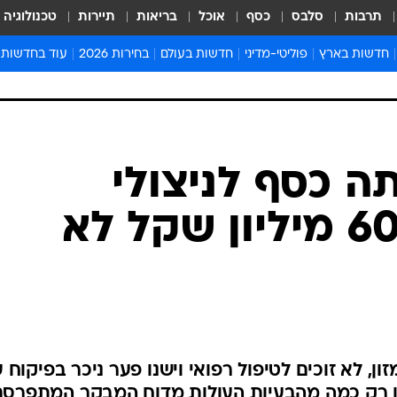
תרבות
סלבס
כסף
אוכל
בריאות
תיירות
טכנולוגיה
חדשות בארץ
פוליטי-מדיני
חדשות בעולם
בחירות 2026
עוד בחדשות
אירועים בארץ
פוליטיקה וממשל
המזרח התיכון
דעות ופרשנויו
חדשות פלילים ומשפט
יחסי חוץ
אירופה
סרי ושלזינגר
חינוך
אמריקה
פרויקטים מיוח
ישראלים בחו"ל
אסיה והפסיפיק
אסור לפספס
 כסף לניצולי
בריאות
אפריקה
מדע וסביבה
השואה - אך 60 מיליון שקל לא
חברה ורווחה
הנחיות פיקוד 
ארכיון מדורים
זמני כניסת ש
לוח חופשות וח
לוח שנה
חדשות יהדות
ון, לא זוכים לטיפול רפואי וישנו פער ניכר בפיקוח 
חדשות המשפ
ו רק כמה מהבעיות העולות מדוח המבקר המתפרסם