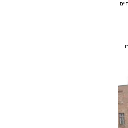
בם של החיים
ו