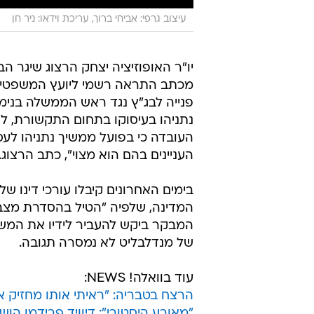
עיצוב גרפי: אביחי ברוך, עריכת וידאו: ניר חן
יו"ר האופוזיציה יצחק הרצוג שיגר הב
מכתב התראה רשמי ליועץ המשפטי ל
פנייה לבג"ץ נגד ראש הממשלה בנימין
נתניהו בעיסוקו בתחום התקשורת, ל
העובדה כי בפועל ממשיך נתניהו לע
העניינים בהם הוא מצוי", כתב הרצוג.
בימים האחרונים קיבלו עורכי דינו ש
המדינה, שלפיה "הטיל בהסדרת מצב ש
המבקר ביקש להעביר לידיו את המ
של מנדלבליט לא נמסרה תגובה.
עוד בוואלה! NEWS:
הרצח בטבריה: "ראיתי אותו מחזיק א
"מאורע היסטורי": דיוויד פרידמן ה