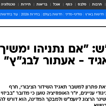
תרבות
סלבס
כסף
אוכל
בריאות
תיירות
טכנולוגיה
חדשות בארץ
פוליטי-מדיני
חדשות בעולם
בחירות 2026
עוד בחדשות
אירועים בארץ
פוליטיקה וממשל
המזרח התיכון
דעות ופרשנויו
חדשות פלילים ומשפט
יחסי חוץ
אירופה
סרי ושלזינגר
חינוך
אמריקה
פרויקטים מיוח
ישראלים בחו"ל
אסיה והפסיפיק
אסור לפספס
ש: "אם נתניהו ימשיך
בריאות
אפריקה
מדע וסביבה
יד - אעתור לבג"ץ"
חברה ורווחה
הנחיות פיקוד 
ארכיון מדורים
זמני כניסת ש
לוח חופשות וח
 פתרון למשבר תאגיד השידור הציבורי, חרף
לוח שנה
 עניינים, יו"ר האופוזיציה טוען כי מדובר "בביזוי
חדשות יהדות
גר הרצוג ליועמ"ש ולמבקר המדינה, הוא דורש להט
חדשות המשפ
בנושא