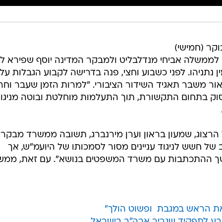
וקר (חמישי)
ממשלה אביחי מנדלבליט ולמבקר המדינה יוסף שפירא לפ
 נתניהו. לפני כשבוע וחצי, פנה בדרישה לקבוע הגבלות על
אור משבר תאגיד השידור הציבורי. "למרות הזמן שעבר וחר
סוק בתחום התקשורת, תוך התעלמות מוחלטת ובוטה מניגוד
ל הרצוג, שמעון בראון וערן מירנברג, תשובה ממשרד מבקר
ל חשש לניגוד עניינים מסור לסמכותו של היועמ"ש, אך
שך ההתכתבות עם משרד המשפטים בנושא". עם זאת, ממש
ת הראש במגבת  ופשוט הולך"
ושבע לתפקיד שגריר ארה"ב בישראל