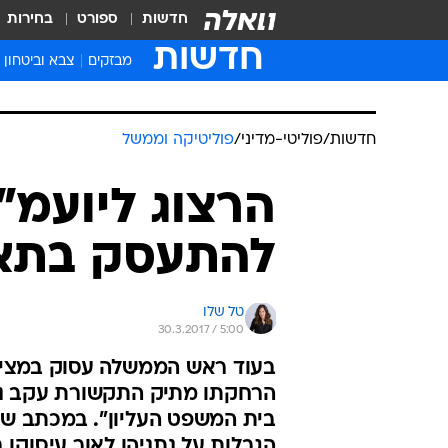
חדשות
ספורט
בחירות
חדשות
מבזקים
צבא וביטחון
חדשות
/
פוליטי-מדיני
/
פוליטיקה וממשל
הרצוג ליועמ"
להתעסק בתאג
טל שלו
30.3.2017 / 5:00
בעוד ראש הממשלה עסוק במציאת
הרחקתו מתיק התקשורת עקב ניגודי
בית המשפט העליון". במכתב ששי
הגבלות על נתניהו לאור עיסוקו 