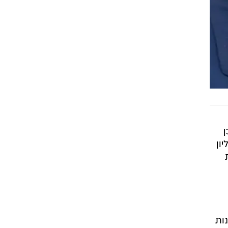
ן
ון
ות