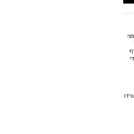
ני
ף
י
רדו