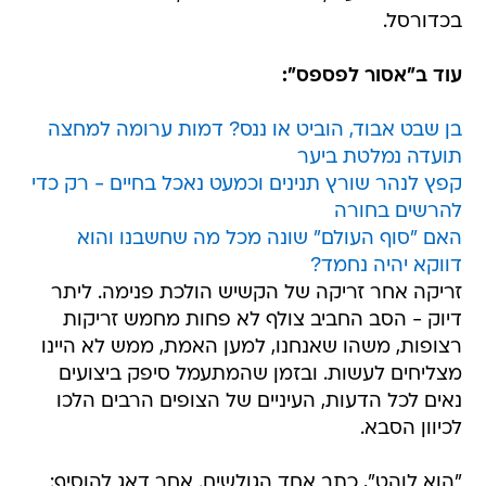
בכדורסל.
עוד ב"אסור לפספס":
בן שבט אבוד, הוביט או ננס? דמות ערומה למחצה
תועדה נמלטת ביער
קפץ לנהר שורץ תנינים וכמעט נאכל בחיים - רק כדי
להרשים בחורה
האם "סוף העולם" שונה מכל מה שחשבנו והוא
דווקא יהיה נחמד?
זריקה אחר זריקה של הקשיש הולכת פנימה. ליתר
דיוק - הסב החביב צולף לא פחות מחמש זריקות
רצופות, משהו שאנחנו, למען האמת, ממש לא היינו
מצליחים לעשות. ובזמן שהמתעמל סיפק ביצועים
נאים לכל הדעות, העיניים של הצופים הרבים הלכו
לכיוון הסבא.
"הוא לוהט", כתב אחד הגולשים. אחר דאג להוסיף: