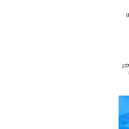
אלקטרוניות מבית "פיליפ מוריס" בישראל, זאת למרות שמנהל המזון והתרופות האמריקני (FDA)
לכן