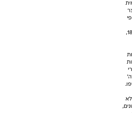
ית
ר
י
רגולציה, במיוחד באינטרנט ובטלפונים ניידים, שם נמצאים בעיקר צעירים. ההגבלה לכאורה, לגיל 18,
ת
ות
י
ה'
ו.
לא
ים,