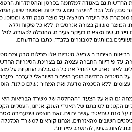
יות החדשות גם באגודה למלחמה בסרטן וההסתדרות הרפוא
 טבק לכל דבר. "היעדר גיבוש מדיניות ואפשור שיווק המוצ
מופקרת של היעדר רגולציה על מוצר טבק חדש ומסוכן. כפ
 המוצר משווק בצורה אגרסיבית, ללא כל פיקוח וללא
וניינים במותגים למבוגרים בלבד", כתבו בהודעתם.
בריאות הציבור בישראל. סיגריות אלו מכילות טבק ומבוססו
ה. על פי דיווח החברה עצמה, גם בצריכת הסיגריות החדש
ים. לאור זאת, יש להחיל את כל המגבלות החוקיות על מוצר
 היעדר הפיקוח על הסיגריה החדשה הופך הציבור הישראלי ל'עכברי מעבד
 עצומים, ללא הסכמה מדעת ואת המחיר נשלם כולנו", הוסיפ
, מחה גם הוא על הצעד: "ההחלטה של משרד הבריאות היא 
ם הקטנים לטובתם של תאגידי הענק. אנחנו, העסקים הקטנ
 על מנת שתאגיד עשיר ירוויח. זאת חוצפה שמעבירה מסר
יסטים חשובים מהאזרחים. אנחנו קוראים למשרד הכלכלה
 להיות בעיניו, להתערב מיידית".