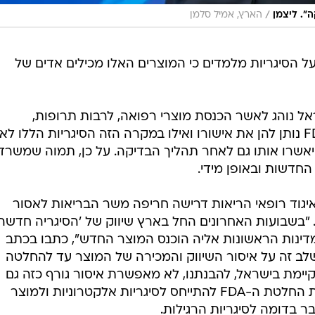
/
". ליצמן
הארץ, אמיל סלמן
 הסיגריות מלמדים כי המוצרים האלו מכילים אדים של
אל נוהג לאשר הכנסת מוצרי רפואה, לרבות תרופות,
טכנולוגיות, מוצרי מזון לאחר שה-FDA נותן להן את אישורו ואילו במקרה הזה הסיגריות הללו לא
 כי יאשרו אותו גם לאחר תהליך הבדיקה. על כן, תמוה שמשרד
חדשות ובאופן מידי.
יגוד רופאי הריאות דרישה חריפה משר הבריאות לאסור
"בשבועות האחרונים החל בארץ שיווק של 'הסיגריה חדשה'
א אחת המדינות הראשונות אליה הוכנס המוצר החדש", כתבו בכתב
ב זה על איסור השיווק והמכירה של המוצר עד להחלטה
ה-FDA. החקיקה הקיימת בישראל, להבנתנו, לא מאפשרת איסור גורף כזה גם
בישראל. לכן, אנחנו דורשים עד קבלת החלטת ה-FDA להתייחס לסיגריות אלקטרוניות ולמוצר