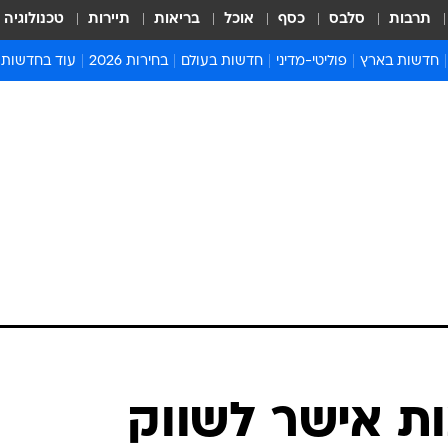
תרבות
סלבס
כסף
אוכל
בריאות
תיירות
טכנולוגיה
חדשות בארץ
פוליטי-מדיני
חדשות בעולם
בחירות 2026
עוד בחדשות
אירועים בארץ
פוליטיקה וממשל
המזרח התיכון
דעות ופרשנויו
חדשות פלילים ומשפט
יחסי חוץ
אירופה
סרי ושלזינגר
חינוך
אמריקה
פרויקטים מיוח
ישראלים בחו"ל
אסיה והפסיפיק
אסור לפספס
בריאות
אפריקה
מדע וסביבה
חברה ורווחה
הנחיות פיקוד 
ארכיון מדורים
זמני כניסת ש
לוח חופשות וח
לוח שנה
חדשות יהדות
ת אישר לשווק
חדשות המשפ