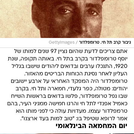
/
גיבור קרב תל חי. טרומפלדור
GettyImages
אתם צריכים לדעת שהיום נציין 97 שנים למותו של
יוסף טרומפלדור בקרב בתל חי. באותה תקופה, שנת
1920, התנכלו ערבים ובדואים ליהודים שישבו בגליל
העליון לאחר נסיגת הכוחות הבריטים מהאזור.
טרומפלדור היה המפקד האחראי על ארבע יישובים
יהודים: מטולה, כפר גלעדי, חמארה ותל חי. בקרב
שבו נפל טרומפלדור, פלשו בדואים בראשות השייח
כאמיל אפנדי לתל חי והרגו חמישה ממגיני העיר, בהם
טרמפלדור עצמו. מעדויות עולה כי לפני מותו הוא
אמר לרופא שטיפל בו: "טוב למות בעד ארצנו".
יום המחמאה הבינלאומי