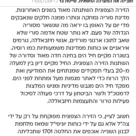
/
מובילה את המערכה החשאית. שייטת 13
ראובן קסטרו
הזירה הצפונית השתנתה מאוד בשנים האחרונות.
מדינת סוריה נמחקה ונותרו ממנה חלקים שנאבקים
מדי יום על האופן בו יראה מה שנשאר מסוריה
הגדולה של פעם. לא נותר שטח אדמה סורי שלא
שאב לתוכו ארגוני מורדים, אנשי חיזבאללה, גורמים
איראניים או כוחות ממדינות משמעותיות כמו רוסיה.
בשגרה מקיים חיל הים בחינה חדה מאוד וסדורה של
השתנות הזירה הצפונית. החיל מקיים דיון בין למעלה
מ-20 בעלי תפקידים שמנתחים את המודיעין ואת
הלך הרוח כדי לאתר מגמות מעל ומתחת לפני הים.
מפקד חיל הים מגבש מדיניות ומגיש המלצות
לרמטכ"ל ולשר הביטחון על דרכי פעולה לסיכול
פעילות טרור והתעצמות חיזבאללה.
חשוב לציין, כי הזירה הצפונית מפוקחת על רק על ידי
צה"ל אלא גם על ידי כוחות יוניפי"ל שמאז מלחמת
לבנון השנייה אוכפים את החלטה 1701 שתכליתה