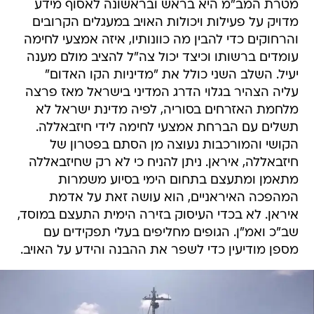
מטרת המב"מ היא בראש ובראשונה לאסוף מידע
מדויק על פעילות ויכולות האויב במעגלים הקרובים
והרחוקים כדי להבין מה כוונותיו, איזה אמצעי לחימה
עומדים ברשותו וכיצד יכול צה"ל להציב מולם מענה
יעיל. השלב השני כולל את "מדיניות הקו האדום"
עליה הצהיר בגלוי הדרג המדיני בישראל מאז פרצה
מלחמת האזרחים בסוריה, לפיה מדינת ישראל לא
תשלים עם הברחת אמצעי לחימה לידי חיזבאללה.
הקושי והמורכבות נעוצה מן הסתם בפטרון של
חיזבאללה, איראן. ניתן להניח כי לא רק שחיזבאללה
מתאמן ומתעצם בתחום הימי בסיוע משמרות
המהפכה האיראניים, הוא עושה זאת על אדמת
איראן. לא בכדי העיסוק בזירה הימית התעצם במוסד,
שב"כ ואמ"ן. הגופים מחליפים בעלי תפקידים עם
מספן מודיעין כדי לשפר את ההבנה והידע על האויב.