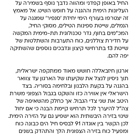
החיל באופן קפדני ומהווה נדבך נוסף בשמירה על
העליונות הימית וההגנה על חופש השיט. אל מאמץ
זה יצטרפו בעורף הימי יחידת 'סנפיר' שמגנה על
הנמלים, שייטת ספינות הטילים, מסוקי החיל,
המכ"מים בחוף, גדר טכנולוגית תת-מימית המקשה
על חדירת צוללנים, כוח התערבות והשתלטות של
שייטת 13 בתרחישי קיצון ונדבכים נוספים שהשתיקה
יפה להם.
ארגון חיזבאללה חושש מאוד ממתקפה ישראלית,
תוך ניסיון לנצל את שקיעתו של הארגון עד צוואר
בהגנה על בקעת הלבנון ובלחימה בסוריה. בצד
הישראלי אין אווירה כזו והשקט בגבול הצפוני משרת
היטב את שני צדי הגבול. אך כחלק מהשאיפה של
צה"ל להיערך לכל תרחיש קיימת הבנה כי אם יחול
שינוי בזירה היבשתית הוא ישפיע גם על הזירה הימית.
לכן הקשר בין אוגדה 91 לבסיס חיל הים כבונה כוח
ומפעיל כוח בזירה הצפונית הלך והתהדק בשנים