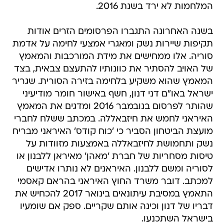
המלחמות לא ירד בשנת 2016.
בשנה האחרונה התגברו הפרסומים הזרים אודות
תקיפות שיירות נשק ומאגרי אמצעי לחימה על אדמת
סוריה. אלו ממחישים את מידת המורכבות והמאמץ
של האויב להסתיר את כוונותיו להתעצם צבאית, בצד
המאמץ שהוא משקיע בלחימה בזירה הסורית. שגריר
ישראל באו"ם דני דנון, חשף באישור חומר מודיעיני
שהותר לפרסום בנובמבר 2016 ומדגים את המאמץ
האיראני לחמש את חיזבאללה. במכתב ששלח לחברי
מועצת הביטחון הסביר כי 'כוח קודס' האיראני מבריח
נשק ותחמושת לחיזבאללה באמצעות מזוודות על
טיסות מסחריות של חברת 'מאהן' מאיראן ללבנון או
לסוריה ומשם ללבנון. האיראנים לא נותרו אדישים
למכתב. דובר משרד החוץ האיראני בהראם קאסמי
התאמץ במסיבת עיתונאים בינואר 2017 להכחיש את
דבריו של דנון וכינה אותם שקריים. ספק אם שומעיו
בישראל השתכנעו.