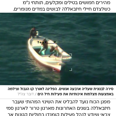
מהירים חמושים בטילים ומקלעים, תותחי נ"מ
כשלצדם חיילי חיזבאללה לבושים במדים מנומרים.
סירה לבנונית שעליה ארבעה אנשים. הפליגה לאורך קו הגבול וצילמה
/
באמצעות מצלמות איכותיות את פעילות חיל הים
דובר צה"ל
מפגן הכוח נועד להבליט את השינוי המהותי שעבר
חיזבאללה בשנים האחרונות מארגון טרור לארגון סמי
צבאי שיודע לנהל פעילות קומנדו בחוליות קטנות אך