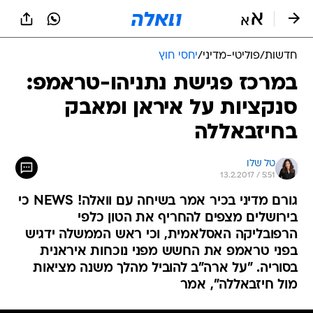
חדשות
/
פוליטי-מדיני
/
יחסי חוץ
במרכז פגישת נתניהו-טראמפ:
סנקציות על איראן ומאבק
בחיזבאללה
טל שלו
13.2.2017 / 5:51
גורם מדיני בכיר אמר בשיחה עם וואלה! NEWS כי
בירושלים מצפים להחריף את הטון כלפי
הרפובליקה האסלאמית, וכי ראש הממשלה ידגיש
בפני טראמפ את החשש מפני נוכחות איראנית
בסוריה. "על ארה"ב להוביל מהלך משנה מציאות
מול חיזבאללה", אמר