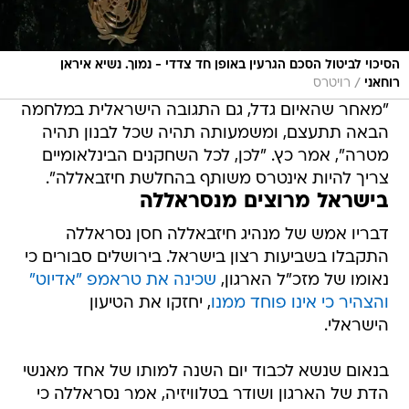
הסיכוי לביטול הסכם הגרעין באופן חד צדדי - נמוך. נשיא איראן
/
רוחאני
רויטרס
"מאחר שהאיום גדל, גם התגובה הישראלית במלחמה
הבאה תתעצם, ומשמעותה תהיה שכל לבנון תהיה
מטרה", אמר כץ. "לכן, לכל השחקנים הבינלאומיים
צריך להיות אינטרס משותף בהחלשת חיזבאללה".
בישראל מרוצים מנסראללה
דבריו אמש של מנהיג חיזבאללה חסן נסראללה
התקבלו בשביעות רצון בישראל. בירושלים סבורים כי
נאומו של מזכ"ל הארגון,
שכינה את טראמפ "אדיוט"
והצהיר כי אינו פוחד ממנו
, יחזקו את הטיעון
הישראלי.
בנאום שנשא לכבוד יום השנה למותו של אחד מאנשי
הדת של הארגון ושודר בטלוויזיה, אמר נסראללה כי