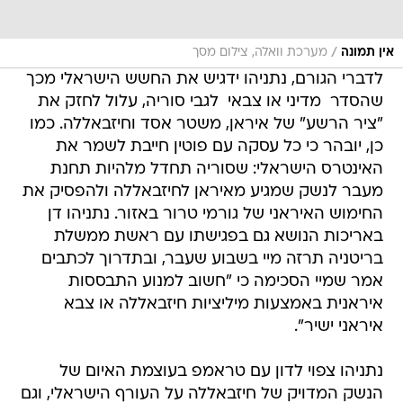
/
אין תמונה
מערכת וואלה, צילום מסך
לדברי הגורם, נתניהו ידגיש את החשש הישראלי מכך
שהסדר  מדיני או צבאי  לגבי סוריה, עלול לחזק את
"ציר הרשע" של איראן, משטר אסד וחיזבאללה. כמו
כן, יובהר כי כל עסקה עם פוטין חייבת לשמר את
האינטרס הישראלי: שסוריה תחדל מלהיות תחנת
מעבר לנשק שמגיע מאיראן לחיזבאללה ולהפסיק את
החימוש האיראני של גורמי טרור באזור. נתניהו דן
באריכות הנושא גם בפגישתו עם ראשת ממשלת
בריטניה תרזה מיי בשבוע שעבר, ובתדרוך לכתבים
אמר שמיי הסכימה כי "חשוב למנוע התבססות
איראנית באמצעות מיליציות חיזבאללה או צבא
איראני ישיר".
נתניהו צפוי לדון עם טראמפ בעוצמת האיום של
הנשק המדויק של חיזבאללה על העורף הישראלי, וגם