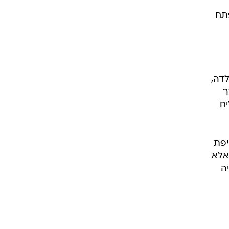
חה בפתח
דה,
ר
ח
יפת
אלא
ה