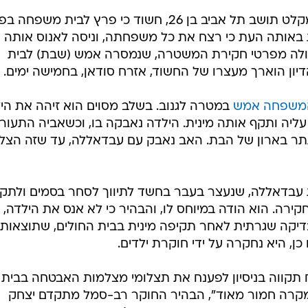
ראשיד איברהים עבדאללה, מבקש מקלט תושב תל אביב בן 26, חשוד כי פרץ לבית משפ
 באותה העת כי רצח את כל משפחתה, וניסה לאנוס אותה
 עולה מפרטי חקירת המשטרה, שנמסרה אמש (שבת) לבית
יון הוארך מעצרו של החשוד, אזרח סודאן, בחמישה ימים.
המשפחה אמש
במטרה לגנוב. בשלב מסוים הוא זיהה את היל
יים עליה ותקף אותה מינית. הילדה נאבקה בו, וכשאביה התעור
ר בארון של הבת. האב נאבק עם עבדאללה, עד שזה הצלי
 עבדאללה, שנעצר בעבר בחשד לתיווך לסחר בסמים ולתק
ירה. הוא הודה במיוחס לו, והבהיר כי לא אנס את הילדה, 
דיקה שגרתית לאחר תקיפה מינית בבית החולים, שתוצאותי
כן, היא נחקרה על ידי חוקרת ילדים.
תקווה בניסיון לפענח את תצלומי מצלמות האבטחה בבית
קרה חמור מאוד", הבהיר החוקר רב-סמל מתקדם יצחק