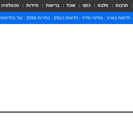
תרבות
סלבס
כסף
אוכל
בריאות
תיירות
טכנולוגיה
חדשות בארץ
פוליטי-מדיני
חדשות בעולם
בחירות 2026
עוד בחדשות
אירועים בארץ
פוליטיקה וממשל
המזרח התיכון
דעות ופרשנויו
חדשות פלילים ומשפט
יחסי חוץ
אירופה
סרי ושלזינגר
חינוך
אמריקה
פרויקטים מיוח
ישראלים בחו"ל
אסיה והפסיפיק
אסור לפספס
בריאות
אפריקה
מדע וסביבה
חברה ורווחה
הנחיות פיקוד 
ארכיון מדורים
זמני כניסת ש
לוח חופשות וח
לוח שנה
חדשות יהדות
חדשות המשפ