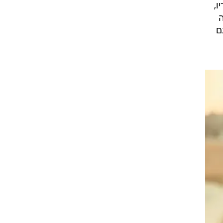
ו,
ה
ם