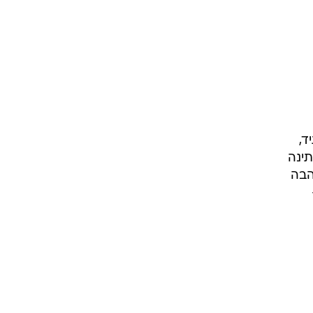
ד,
ינה
הבה