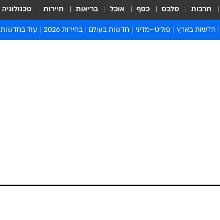
תרבות
סלבס
כסף
אוכל
בריאות
תיירות
טכנולוגיה
חדשות בארץ
פוליטי-מדיני
חדשות בעולם
בחירות 2026
עוד בחדשות
אירועים בארץ
פוליטיקה וממשל
המזרח התיכון
דעות ופרשנויו
חדשות פלילים ומשפט
יחסי חוץ
אירופה
סרי ושלזינגר
חינוך
אמריקה
פרויקטים מיוח
ישראלים בחו"ל
אסיה והפסיפיק
אסור לפספס
בריאות
אפריקה
מדע וסביבה
חברה ורווחה
הנחיות פיקוד 
ארכיון מדורים
זמני כניסת ש
לוח חופשות וח
לוח שנה
חדשות יהדות
חדשות המשפ