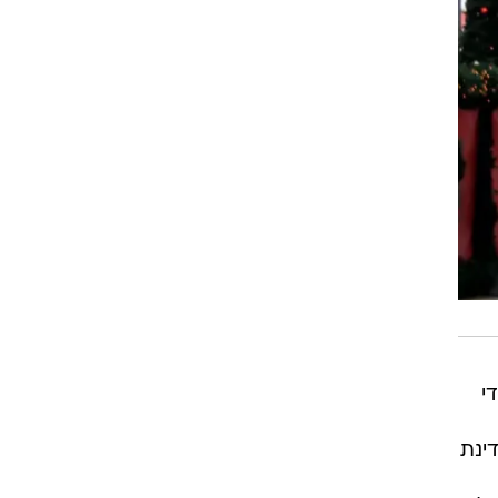
י
ינת