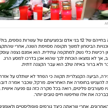
A
לא רק הסחבת בניירת, שייתכן שעלה בחייהם של 12 בני אדם ובפציעתם של עשרות נוספים, 
וכנויות הביטחון למשך תקופה מסוימת השנה, אחרי שהתקב
מן רכישת כלי נשק למתקפה עתידית. הוא אמנם נצפה עוסק
 אך לא נמצאו הוכחת לכך שהוא אכן בדרכו למסע הרג.
 ולא ברור באיזה שלב הוא עבר הקצנה דתית.
, הביעה הקנצלרית תקווה כי הפחד לא ישתלט על אזרחי
ה להעניש בחומרה את האחראים. מרקל, שכבר אמרה דובר
ו מעורבים פליטים, רואה בכל מקרה כזה גם פגיעה אישית ב
רכה את אלו שחיפשו חיים טובים יותר.
רונים, אחרי שראתה כיצד גורמים פופוליסטיים ולאומנים