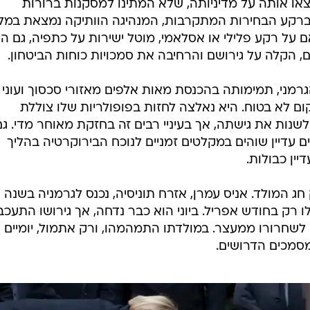
או אותה על מדיניותה, שלא המתינו למסקנות ברורות
ברקע הבחירות המתקרבות, המנהיגה הוותיקה נמצאת במלכ
אם על רקע פלילי או אסלאמי, מוטל ישירות על כתפיה, גם הי
הקלה על גירושם והרחיבה את סמכויות כוחות הביטחון.
גרמני, תמימותה בהכנסת מאות אלפים מאזורי סכסוך ועוני
ם לא בטוח. היא נאלצה לחזות בפופולריות שלו צוללת
שנות את גישתה, אך בעיניי רבים זה בחזקת מאוחר מדי. גם
 עדיין שוהים במקלטים זמניים לנוכח הבירוקרטיה בהליך
יין כבולות.
ג המולד. אניס עמרן, אזרח תוניסיה, נכנס לגרמניה בשנה
ק בחודש אפריל. ביוני הוא כבר נדחה, אך גירושו התעכב
לשחרורו ממעצר. במולדתו התמהמהו, ורק אתמול, יומיים
סמכים הדרושים.