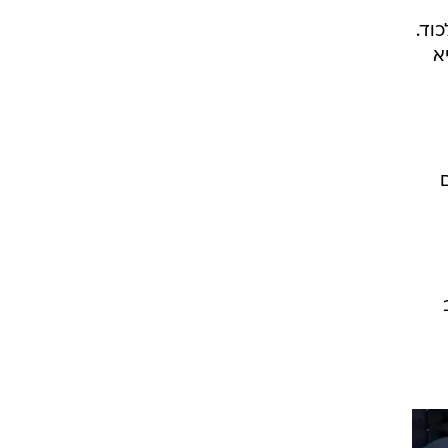
וד.
א