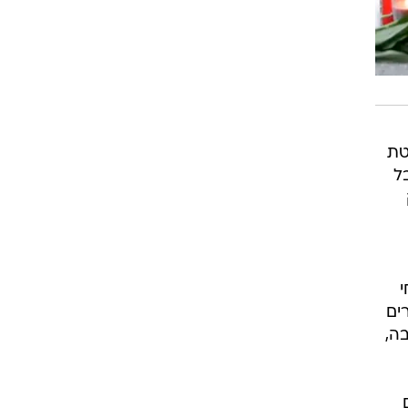
בולטת
ל
ים
ה,