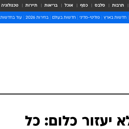
תרבות
סלבס
כסף
אוכל
בריאות
תיירות
טכנולוגיה
חדשות בארץ
פוליטי-מדיני
חדשות בעולם
בחירות 2026
עוד בחדשות
אירועים בארץ
פוליטיקה וממשל
המזרח התיכון
דעות ופרשנויו
חדשות פלילים ומשפט
יחסי חוץ
אירופה
סרי ושלזינגר
חינוך
אמריקה
פרויקטים מיוח
ישראלים בחו"ל
אסיה והפסיפיק
אסור לפספס
בריאות
אפריקה
מדע וסביבה
חברה ורווחה
הנחיות פיקוד 
ארכיון מדורים
זמני כניסת ש
לוח חופשות וח
לוח שנה
חדשות יהדות
 יעזור כלום: כל
חדשות המשפ