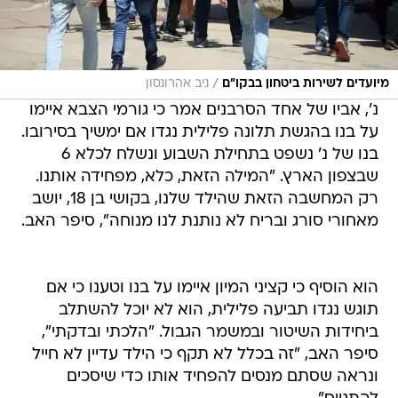
/
מיועדים לשירות ביטחון בבקו"ם
ניב אהרונסון
נ', אביו של אחד הסרבנים אמר כי גורמי הצבא איימו
על בנו בהגשת תלונה פלילית נגדו אם ימשיך בסירובו.
בנו של נ' נשפט בתחילת השבוע ונשלח לכלא 6
שבצפון הארץ. "המילה הזאת, כלא, מפחידה אותנו.
רק המחשבה הזאת שהילד שלנו, בקושי בן 18, יושב
מאחורי סורג ובריח לא נותנת לנו מנוחה", סיפר האב.
הוא הוסיף כי קציני המיון איימו על בנו וטענו כי אם
תוגש נגדו תביעה פלילית, הוא לא יוכל להשתלב
ביחידות השיטור ובמשמר הגבול. "הלכתי ובדקתי",
סיפר האב, "זה בכלל לא תקף כי הילד עדיין לא חייל
ונראה שסתם מנסים להפחיד אותו כדי שיסכים