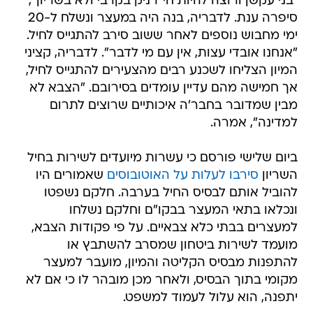
"בני עקשן ורוצה להיות חי"רניק בקרבי ולא בשריון",
סיפרה ענת. לדבריה, בנה היה במעצר ונשלח ל-20
ימי מחבוש נוספים לאחר ששוב סירב להתגייס לחיל.
"אנחנו אובדי עצות, אין עם מי לדבר". לדבריה, קציני
המיון הצליחו לשכנע רבים מהצעירים להתגייס לחיל,
אך חמישה מהם עדיין עומדים בסירובם. "הצבא לא
מבין שמדובר בחבר'ה איכותיים שרוצים לתרום
למדינה", אמרה.
ביום שלישי פורסם כי עשרות מיועדים לשירות בחיל
השריון
סירבו לעלות על האוטובוסים
שאמורים היו
להוביל אותם לבסיס החיל בערבה. חלקם נשפטו
ונכלאו בתאי המעצר בבקו"ם וחלקם נשלחו
למעצרים בבתי כלא צבאיים. על פי פקודות הצבא,
מועמד לשירות ביטחון שמסרב להשתבץ או
להתפנות מבסיס הקליטה והמיון, מועבר למעצר
מקומי בתוך הבסיס, ולאחר מכן מובהר לו כי אם לא
יתפנה, הוא עלול לעמוד למשפט.