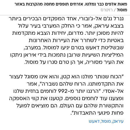
מאות אלפים כבר נמלטו. אזרחים תופסים מחסה מהקרבות באזור
/
מוסול
רויטרס
גנרל נג'ם אל-ג'ובורי, אחד המפקדים הבכירים ביותר
בצבא עיראק, אמר כי החלק המערבי בעיר עלול
להיות מסוכן יותר. מדרום, יחידות הצבא מתקדמות
באטיות כדי לשחרר את העיירות האחרונות
שבשליטת דאעש בטרם יגיעו למוסול. במערב,
המיליציות השיעיות שרובן נתמכות בידי איראן ניתקו
את העיר מסוריה, אך הן טרם סגרו על מוסול.
"הכוח שנותר מולנו הוא קטן, והוא אינו מסוגל לעצור
את התקדמותנו. הרוח שלהם נשברה", אמר
אל-אסדי. "הרגנו יותר מ-992 לוחמים בחזית שלנו
ופצענו עוד לוחמים נוספים. קטענו את קווי האספקה
והתקשורת שלהם עם העולם. הם מוציאים לפועל
פחות פיגועי התאבדות".
עיראק
מוסול
דאעש