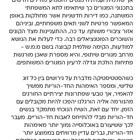
אך שולמית ועמיתיה מנסים להטמיע מודלים חדשים
בתכנוני המגורים כך שיתאימו לתא המשפחתי
המשתנה, כמו דירות חדשניות אשר מחולקות באופן
המאפשר פרטיות לשני תאים משפחתיים, וביניהם
אזור ציבורי משותף. עד כה, ההתעניינות מצד הקונים
והשוכרים הפוטנציאלים רבה. כדי לעלות את הנושא
למודעות, הקימה שולמית קבוצה בשם מ.מ.ש -
מרחב מגורים שיתופי, והיא מספרת שאכן מורגשת
פתיחות הולכת וגדלה לרעיון המגורים המשותפים.
כשהסטטיסטיקה מדברת על גירושים בין כל זוג
שלישי, ומספר האימהות החד-הוריות ממשיך
להאמיר, אך טבעי שפתרונות יצירתיים החורגים
מהנורמה אליה הורגלנו יהפכו להיות מקובלים עם
הזמן. יחד עם זאת, השיח הנוכחי מתמקד בנשים
חד-הוריות מבלי להתייחס לאבות חד-הוריים. מעבר
לכך ששיעורם באוכלוסייה נמוך יותר מאימהות
חד-הוריות, גברים עדיין מרוויחים בממוצע יותר