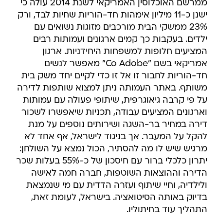
ממרשם האוכלוסין האמריקאי לשנת 2014 עולה כי
ישנן כ-11 מיליון אימהות חד-הוריות שחיות לבד, ורק
23% ממשקי הבית מורכבים מזוגות נשואים עם
ילדים. בעקבות כך קמים ארגונים ועמותות רבים
המציעים חלופות למשפחות היחידניות. ארגון
אמריקאי בשם "Co Adobe" מאפשר לנשים
חד-הוריות לחבור זו אל זו כדי לקיים יחד משק בית
משותף. באתר העמותה ניתן למצוא שותפות לדירה
על פי קרבה גיאוגרפית, שיתופי פעולה עם עמותות
וארגונים המציעים עבודה, תכניות שיאפשרו לשכור
דירה במחיר בר-השגה ושירותים נוספים על מנת
להקל על המעבר. אך בניגוד לישראל, אף אחד לא
מרגיש שיש לו מה להסתיר, הכול נמצא על השולחן:
יתרון כלכלי ברור עם חיסכון של כ-55% בעלות שכר
הדירה וההוצאות השוטפות, חברה חמה לאישה
ולילדיה, וחיי שיתוף ועזרה הדדית עם מי שנמצאת
בדיוק באותה הסיטואציה. בישראל, לעומת זאת,
התהליך עוד בחיתוליו.