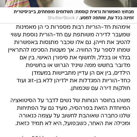
מבחוץ האפשרות נראית קוסמת: תשלומים מופחתים, בייביסיטרית
/
זמינה בכל עת, שותפה למסע.
ShutterStock
אימהות חד-הוריות רבות מספרות כי הן מאמינות
שמעבר לדירה משותפת עם חד-הורית נוספת עשוי
להטיב את חייהן. גם אלו שכבר מתנסות באפשרות
שמחו לספר על החוויה. אך מעטות הסכימו להתראיין
בגלוי או בכלל, ולחשוף את סיפורן האישי. בין אם
מדובר בחשש ממה שיגיד הגרוש או בחשיפת
הילדים, בין אם הן עדיין מתביישות במעמדן
כחד-הוריות המגדלות את ילדיהן ללא בן-זוג ועוד
חולקות דירה עם שכמותן.
משהו בחוסר הנוחות של נשים לדבר על הסיטואציה
המיוחדת הזאת בפרהסיה, מעיד גם על הפתיחות
שלנו כחברה שאוהבת לחשוב על עצמה כנאורה
ומכילה את האחר, כשבפועל, היא לא תמיד כזאת.