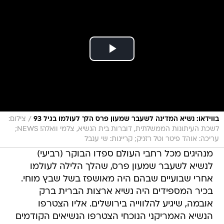
/
בווידאו: נשיא המדינה לשעבר שמעון פרס הלך לעולמו בגיל 93
צילום:
לשכת העיתונות הממשלתית, דוברות בית הנשיא, צלמי וואלה! NEWS;
עריכה: אוהד פיטר וטל רזניק; קריינות: שי ענבל
מנהיגים מכל רחבי העולם ספדו הבוקר (רביעי)
לנשיא לשעבר שמעון פרס, שהלך הלילה לעולמו
אחרי שבועיים שבהם היה מאושפז בשל שבץ מוחי.
בכיר המספידים היה נשיא ארצות הברית ברק
אובמה, שיגיע להלווייה בירושלים. אליו הצטרפו
הנשיא האמריקני הנוכחי הצטרפו הנשיאים הקודמים