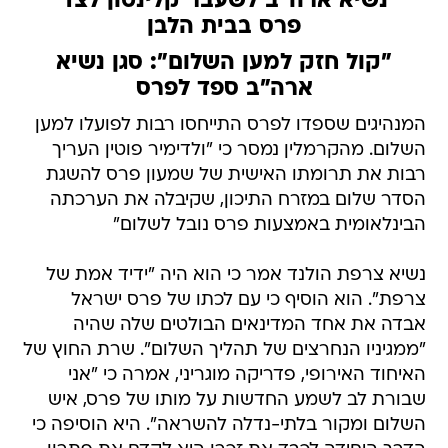
נשיא ארה"ב לשעבר קלינטון לצד
פרס בבית הלבן
"קול חזק למען השלום": סגן נשיא
ארה"ב ספד לפרס
המנהיגים שספדו לפרס התייחסו רבות לפועלו למען
השלום. מהקרמלין נמסר כי "ולדימיר פוטין העריך
רבות את תרומתו האישית של שמעון פרס להשגת
הסדר שלום במזרח התיכון, שקיבלה את הערכתה
הבינלאומית באמצעות פרס נובל לשלום"
נשיא צרפת הולנד אמר כי הוא היה "ידיד אמת של
צרפת". הוא הוסיף כי עם לכתו של פרס ישראל
אבדה את אחד המדינאים הבולטים שלה שהיה
"ממגיניו הנחרצים של תהליך השלום". שרת החוץ של
האיחוד האירופי, פדריקה מוגריני, אמרה כי "אני
שבורת לב לשמע החדשות על מותו של פרס, איש
השלום ומקור בלתי-נדלה להשראה". היא הוסיפה כי