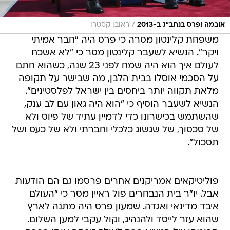
/
אובמה ופרס בנתב"ג ב-2013
ראובן קסטרו
משפחת קלינטון מסרה כי פרס היה "חבר אמיתי
ויקר". הנשיא לשעבר קלינטון מסר כי "לא אשכח
לעולם איך הוא היה שמח לפני 23 שנה, כשהוא חתם
על הסכמי אוסלו בבית הלבן, מה שבישר על תקופה
מלאת תקווה יותר ביחסים בין ישראל לפלסטינים".
הנשיא לשעבר הוסיף כי "הוא היה גאון עם לב ענק,
שהשתמש בכישרונו כדי לדמיין עתיד של פיוס ולא
של סכסוך, של שגשוג כלכלי וחברתי ולא של כעס ושל
תסכול".
פוליטיקאים אמריקנים אחרים פרסמו גם הם הודעות
אבל. יו"ר בית הנבחרים פול ראיין מסר כי "העולם
איבד מדינאי ואגדה. שמעון פרס היה מתנה לארץ
שהוא עזר לייסד ולהנהיג, וקול עקבי למען השלום.