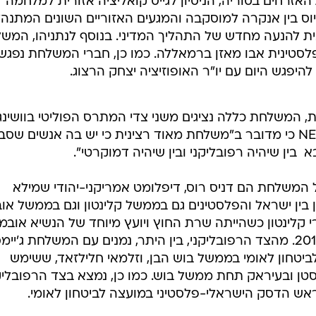
אזרחים בסוריה, הניסיון לגייס קואליציה אזורית למלחמה
יוס בין אנקרה למוסקבה והמגעים האזוריים השונים המתנהל
ית להנעה מחדש של התהליך המדיני. בנוסף לנתניהו, המש
לסטינית אבו מאזן ברמאללה. כמו כן, חברי המשלחת נפגש
להיפגש היום עם יו"ר האופוזיציה יצחק הרצוג.
, המשלחת כללה נציגים משני צדי המתרס הפוליטי בוושינגט
גורם ישראלי בכיר אמר לוואלה! NEWS כי מדובר ב"משלחת מאוד רצינית כי יש בה אנשים שס
 בין שיהיה רפובליקני ובין שיהיה דמוקרטי".
משלחת הם דניס רוס, דיפלומט אמריקני-יהודי שמילא
בין ישראל והפלסטינים גם בממשל קלינטון וגם בממשל או
רי קלינטון כשהייתה שרת החוץ ויועץ מיוחד של הנשיא אובמ
לענייני המזרח התיכון בשנים 2015-2013. מהצד הרפובליקני, בין היתר, נמנים עם המשלחת ג'יי
עץ לביטחון לאומי בממשל בוש הבן, וזלמאי חלילזאד, ששימש
טן ובעיראק תחת ממשל בוש. כמו כן, נמצא בצד הרפובליק
ראש הדסק הישראלי-פלסטיני במועצה לביטחון לאומי.