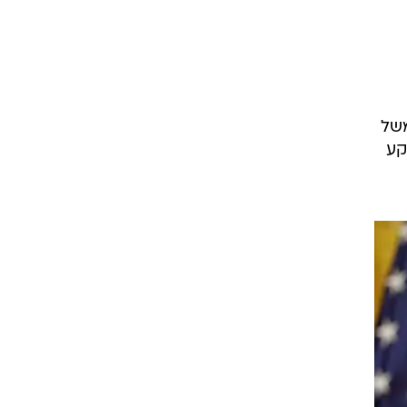
משל
קע