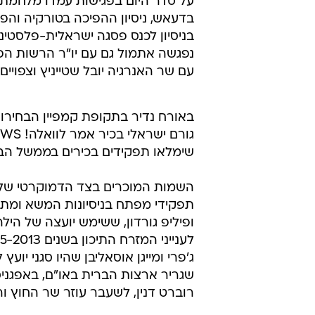
על סדר היום בפגישות עמדו מלחמת ה
בדעאש, ניסיון ההפיכה בטורקיה והפ
בניסיון לכנס פסגה ישראלית-פלסטינ
נפגשה אתמול גם עם יו"ר הרשות הפ
עם שר האנרגיה יובל שטייניץ וצפויים 
באורח נדיר בתקופת קמפיין הבחירות
שימלאו תפקידים בכירים בממשל הבא 
השמות המוכרים בצד הדמוקרטי של ה
תפקידי מפתח בניסיונות המשא ומתן 
ופיליפ גורדון, ששימש יועצה של היל
ג'פרי ומייגן אוסאליבן שהיו סגני יו
שגריר ארצות הברית באו"ם, באפגניס
רוברט דנין, לשעבר עוזר שר החוץ ו