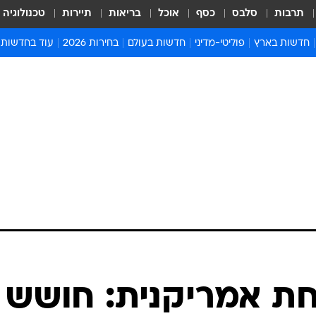
תרבות
סלבס
כסף
אוכל
בריאות
תיירות
טכנולוגיה
חדשות בארץ
פוליטי-מדיני
חדשות בעולם
בחירות 2026
עוד בחדשות
אירועים בארץ
פוליטיקה וממשל
המזרח התיכון
דעות ופרשנויו
חדשות פלילים ומשפט
יחסי חוץ
אירופה
סרי ושלזינגר
חינוך
אמריקה
פרויקטים מיוח
ישראלים בחו"ל
אסיה והפסיפיק
אסור לפספס
בריאות
אפריקה
מדע וסביבה
חברה ורווחה
הנחיות פיקוד 
ארכיון מדורים
זמני כניסת ש
לוח חופשות וח
לוח שנה
חדשות יהדות
חת אמריקנית: חושש
חדשות המשפ