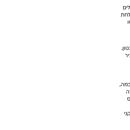
ים
לחת
ו
ון.
ביר
במה,
ה
מס
ני