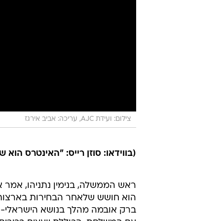
צילום: ועידת AJC, עריכה: אביב אירגז
(בווידאו: סוזן רייס: "האינטרס הוא ש
ראש הממשלה, בנימין נתניהו, אמר א
הוא חושש שלאחר הבחירות בארצות ה