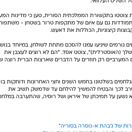
 השליט העלוואי.
רשת SBS האוסטרלית צוטטו בתקשורת הממלכתית הסורית, טען כי מדינות המ
תמודדות גם עם איום של מתקפות טרור בשטחן - משתפות
וצות קיצוניות, הכוללות את דאעש.
ים גורמים שיגיעו עמנו להסכם מתחת לשולחן, במיוחד בנוש
שלך (האוסטרלית)", צוטט אסד. "הם לא רוצים לעצבן את
 המערביים רק חוזרים על הדברים שארצות הברית רוצה 
חמים בשלטונו בחמש השנים וחצי האחרונות ודוחקות בו
סרב לכך והבטיח להמשיך להילחם עד שדמשק תשיב את
א נשען על תמיכתן של איראן ושל רוסיה, שהתערבה במלח
ות של ג'בהת א-נוסרה בסוריה"