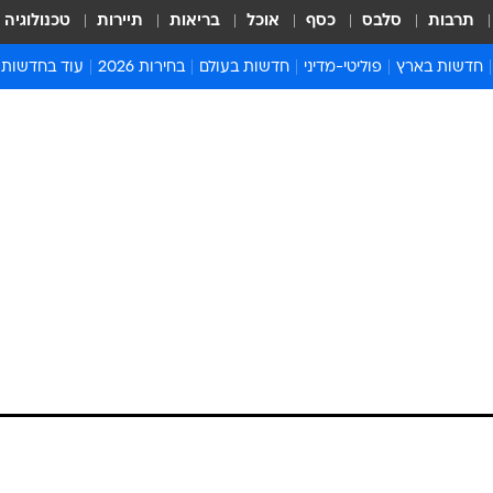
תרבות
סלבס
כסף
אוכל
בריאות
תיירות
טכנולוגיה
חדשות בארץ
פוליטי-מדיני
חדשות בעולם
בחירות 2026
עוד בחדשות
אירועים בארץ
פוליטיקה וממשל
המזרח התיכון
דעות ופרשנויו
חדשות פלילים ומשפט
יחסי חוץ
אירופה
סרי ושלזינגר
חינוך
אמריקה
פרויקטים מיוח
ישראלים בחו"ל
אסיה והפסיפיק
אסור לפספס
בריאות
אפריקה
מדע וסביבה
חברה ורווחה
הנחיות פיקוד 
ארכיון מדורים
זמני כניסת ש
לוח חופשות וח
לוח שנה
חדשות יהדות
חדשות המשפ