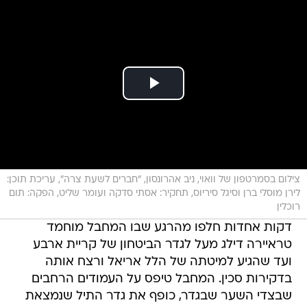
צילום בסמרטפון של וואוי, ניב אהרונסון, "חברים לשעת צרה", עריכת תוכן:
לירן מוסלי ברן וסיגל סיריוס, תחקיר: אסתי סדקה ועומר שליט, הפקה: תום
רוכלין
דקות אחדות חלפו מהרגע שבו המחבל מוחמד
טראיירה דילג מעל לגדר הביטחון של קריית ארבע 
ועד שהגיע למיטתה של הלל אריאל ורצח אותה
בדקירות סכין. המחבל טיפס על העמודים הרחבים
שבצדי השער שבגדר, כופף את גדר התיל שנמצאת