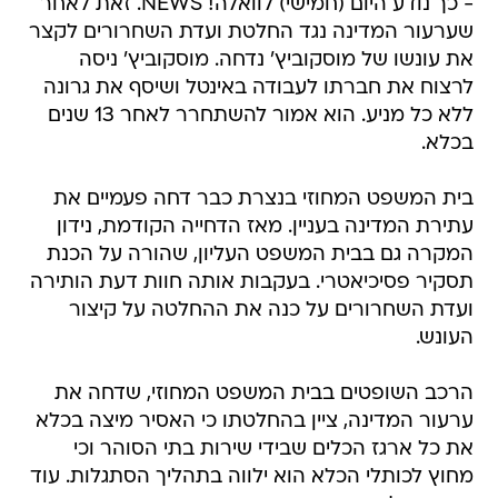
- כך נודע היום (חמישי) לוואלה! NEWS. זאת לאחר
שערעור המדינה נגד החלטת ועדת השחרורים לקצר
את עונשו של מוסקוביץ' נדחה. מוסקוביץ' ניסה
לרצוח את חברתו לעבודה באינטל ושיסף את גרונה
ללא כל מניע. הוא אמור להשתחרר לאחר 13 שנים
בכלא.
בית המשפט המחוזי בנצרת כבר דחה פעמיים את
עתירת המדינה בעניין. מאז הדחייה הקודמת, נידון
המקרה גם בבית המשפט העליון, שהורה על הכנת
תסקיר פסיכיאטרי. בעקבות אותה חוות דעת הותירה
ועדת השחרורים על כנה את ההחלטה על קיצור
העונש.
הרכב השופטים בבית המשפט המחוזי, שדחה את
ערעור המדינה, ציין בהחלטתו כי האסיר מיצה בכלא
את כל ארגז הכלים שבידי שירות בתי הסוהר וכי
מחוץ לכותלי הכלא הוא ילווה בתהליך הסתגלות. עוד