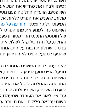
הפרס. דירקטוריון מפעל הפיס הורה
זכייתו ולבחון את מחדש את הנושא ב
השופטים. הוועדה החליטה פעם נוספ
קולות, להעניק את הפרס ללאור. א
המיעוט, גילת חומסקי,
הודיעה על פר
השיפוט כדי למנוע את מתן הפרס. 
של חומסקי התכנס הדירקטוריון פעם
והחליט, על חודו של קול, לשלול את
בנימוק שתלונות רבות על התנהגותו 
שהגיעו למפעל הפיס לא היו ידועות ק
לאור עתר לבית המשפט המחוזי נגד
מפעל הפיס וטען לפגיעה בזכויותיו, ש
השיפוט חרגה מסמכותה והנתונים ש
התבססה ההחלטה לבטל את הפרס היו
לוועדת השיפוט, ואין ביכולתה לברר 
עוד ציין לאור את העובדה שמעולם 
בשום ערכאה פלילית. "אם תיוותר על