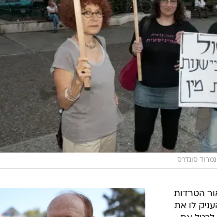
נמרוד סונדרס
ור הטרדות
עניק לו את