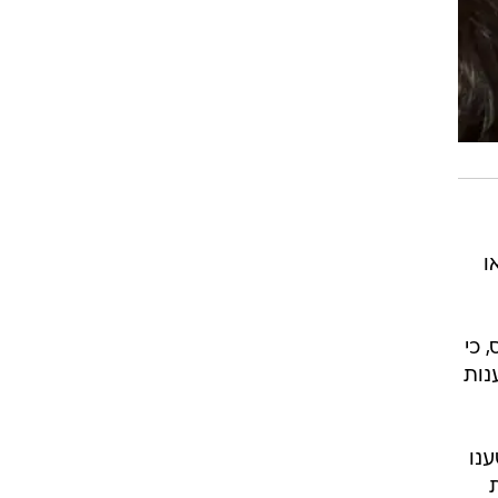
ו
 כי
נות
טענו