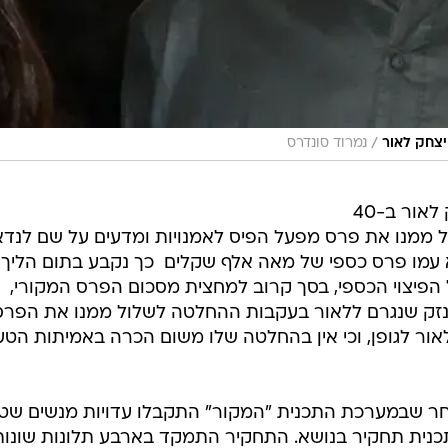
/
 יצחק לאור
נמרוד סונדרס
מפעל הפיס יפצה את המשורר יצחק לאור ב-40
ממנו את פרס מפעל הפיס לאמנויות ומדעים על שם לנדא
, הנושא עמו פרס כספי של מאה אלף שקלים  כך נקבע בתום הליך
ל הפיצוי הכספי, בסך קרוב למחצית מסכום הפרס המקורי,
נזק שנגרם ללאור בעקבות ההחלטה לשלול ממנו את הפרס,
אור לגופן, וכי אין בהחלטה שלו משום הכרה באמיתות הטע
הפרשה בפברואר 2010, לאחר שבמערכת התכנית "המקור" התקבלו עדויות מנשים ש
בתכנית תחקיר בנושא. התחקיר התמקד בארבע תלונות שונות