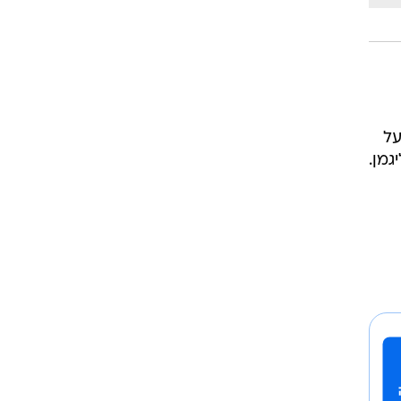
על
גמן.