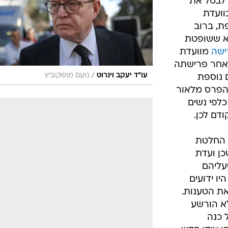
 לבטל את
וועדת
ת, ברוב
לא ששופטת
ישה
מוועדת
לאחר פרישתה
/
עו"ד יעקב וינרוט
נועם מושקוביץ
 נוספת
 הפרס מלאור
כלפי נשים
ודם לכן.
 החלטת
כן ועדת
עליהם
 ידועים
את הטענות.
לא הורשע
 כנה