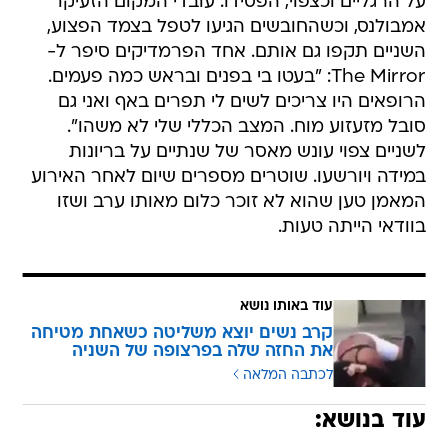
על הרגליים וכצפוי, הפסידו. עובדי המקום הזעיקו
אמבולנס, וכשהחובשים הגיעו לטפל בצמד הפצוע,
השניים תקפו גם אותם. אחד הפרמדיקים סיפר ל-
The Mirror: "בעטו בי בפנים ובראש כמה פעמים.
הרופאים היו צריכים לשים לי תפרים באף ואני גם
סובל מזעזוע מוח. המצב הכללי שלי לא משהו".
לשניים צפוי עונש מאסר של שנתיים על בריונות
במידה ויורשעו. שוטרים מספרים שיום לאחר האירוע
המאמן טען שהוא לא זוכר כלום מאותו ערב ושזו
בוודאי הייתה טעות.
עוד באותו נושא
קרב נשים יוצא משליטה כשאחת מטיחה
את החזה שלה בפרצופה של השניה
לכתבה המלאה
עוד בנושא: