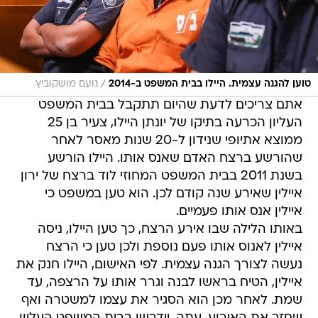
/
טוען להגנה עצמית. היילו בבית המשפט ב-2014
נועם מושקוביץ
אתם צריכים לדעת שהיום תתקבל בבית המשפט
העליון הכרעה בתיקו של יונתן היילו, צעיר בן 25
ממוצא אתיופי שנידון ל-20 שנות מאסר לאחר
שהורשע ברצח האדם שאנס אותו. היילו הורשע
בשנת 2011 בבית המשפט המחוזי לוד ברצח של ירון
איילין שאירע שנה קודם לכן. הוא טען במשפט כי
איילין אנס אותו פעמיים.
באותו הלילה שבו אירע הרצח, כך טען היילו, ניסה
איילין לאנוס אותו פעם נוספת ולכן טען כי הרצח
נעשה לצורך הגנה עצמית. לפי האישום, היילו חנק את
איילין, הטיח בראשו לבנה וגרר אותו על הרצפה, עד
שמת. לאחר מכן הוא הסגיר את עצמו למשטרה ואף