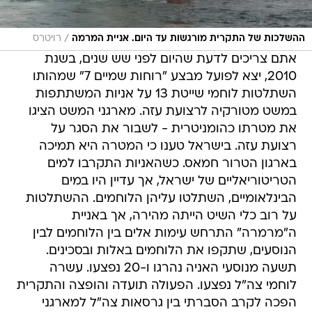
/
ההשלכות של התקרית מורגשות עד היום. אניית המרמה
רויטרס
אתם צריכים לדעת שהיום לפני שש שנים, בשנת
2010, יצא לפועל מבצע "רוחות שמיים 7" שמהותו
השתלטות לוחמי שייטת 13 על אניות המשתתפות
במשט מטורקיה לרצועת עזה. מארגני המשט הציגו
את מטרתו כהומניטרית - לשבור את הסגר על
רצועת עזה. בישראל טענו כי המטרה היא תמיכה
בארגון הטרור חמאס. כשהאניות התקרבו למים
הטריטוריאליים של ישראל, אך עדיין היו במים
הבינלאומיים, השתלטו עליהן הלוחמים. ההשתלטות
על רוב כלי השיט הייתה מהירה, אך באניית
ה"מרמרה" התרחש עימות אלים בין הלוחמים לבין
הנוסעים, שתקפו את הלוחמים באלות ובסכינים.
תשעה מנוסעי האניה נהרגו ו-20 נפצעו. עשרה
לוחמי צה"ל נפצעו. הפעולה תועדה והופצה והתקרית
הפכה לקרב הסברתי בין גרסאות צה"ל למארגני