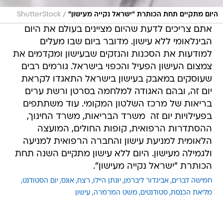
/
היום מתקיים תחת הכותרת "ישראל נקייה מעישון"
ShutterStock
אתם צריכים לדעת שהיום מציינים בעולם את היום
הבינלאומי ללא עישון. מדובר ביום שבו מעלים
למודעות את הסכנות והנזקים שבעישון ומקדמים את
צמצום העישון הפעיל והכפוי בישראל. גורמים רבים
שעוסקים במאבק בעישון בישראל התאגדו לקראת
יום זה, ובהם האגודה למלחמה בסרטן ורשת ערים
בריאות של מרכז השלטון המקומי. עוד משתתפים
בפעילויות יום זה  משרד הבריאות, משרד החינוך,
ההסתדרות הרפואית, קופות החולים, המועצה
הלאומית למניעת עישון והחברה הרפואית למניעה
ולגמילה מעישון. היום ללא עישון מתקיים השנה תחת
הכותרת "ישראל נקייה מעישון".
חמישה דברים
אביגדור ליברמן
יונתן היילו
רצח
אונס
יום הסטודנט
מליאת הכנסת
סטודנטים
משט המרמרה
עישון