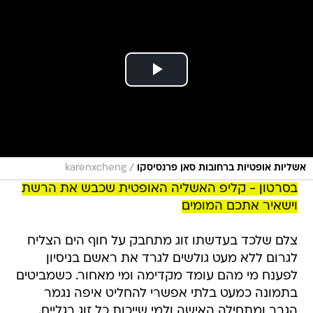
/
אשליות אופטיות ברחובות סאן פרנסיסקו
karenxcheng
בסרטון - קליפ האשליה האופטית שכבש את הרשת
וישאיר אתכם המומים
צלם שלכד בעדשתו זוג מתחבק על חוף הים הצליח
לגרום ללא מעט גולשים לגרד את ראשם בניסיון
לפענח מי מהם עומד מקדימה ומי מאחור. כשמביטים
בתמונה כמעט בלתי אפשרי להחליט איפה נגמר
הגבר ומתחילה האישה ולמי שייכות כל זוג רגליים.