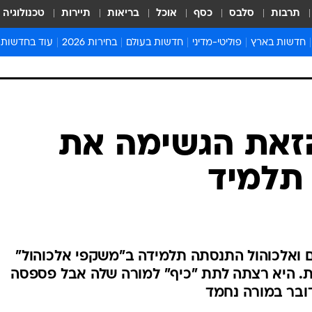
תרבות
סלבס
כסף
אוכל
בריאות
תיירות
טכנולוגיה
חדשות בארץ
פוליטי-מדיני
חדשות בעולם
בחירות 2026
עוד בחדשות
אירועים בארץ
פוליטיקה וממשל
המזרח התיכון
דעות ופרשנויו
חדשות פלילים ומשפט
יחסי חוץ
אירופה
סרי ושלזינגר
חינוך
אמריקה
פרויקטים מיוח
ישראלים בחו"ל
אסיה והפסיפיק
אסור לפספס
הזאת הגשימה את
בריאות
אפריקה
מדע וסביבה
תלמיד
חברה ורווחה
הנחיות פיקוד 
ארכיון מדורים
זמני כניסת ש
לוח חופשות וח
 ואלכוהול התנסתה תלמידה ב"משקפי אלכוהול"
לוח שנה
. היא רצתה לתת "כיף" למורה שלה אבל פספסה
חדשות יהדות
דובר במורה נחמד
חדשות המשפ