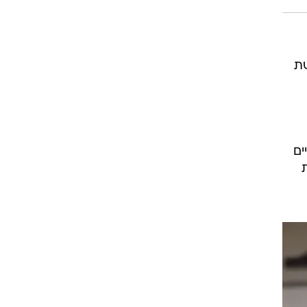
שת
ים